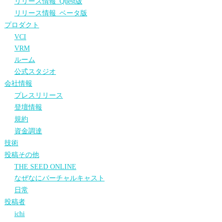
リリース情報_Quest版
リリース情報_ベータ版
プロダクト
VCI
VRM
ルーム
公式スタジオ
会社情報
プレスリリース
登壇情報
規約
資金調達
技術
投稿その他
THE SEED ONLINE
なぜなにバーチャルキャスト
日常
投稿者
ichi