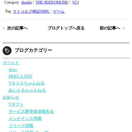
tte
bo
Category
shodai
/
THE SEED ONLINE
/
VCI
r
ok
Tag
クトゥルフ神話TRPG
ゲーム
次の記事へ
ブログトップへ戻る
前の記事へ
ブログカテゴリー
イベント
Acro
MIKU LAND
Vキャスちゃんねる
あいえるちゃんねる
お知らせ
Vギフト
サービス開発進捗報告会
メンテナンス情報
リリース情報