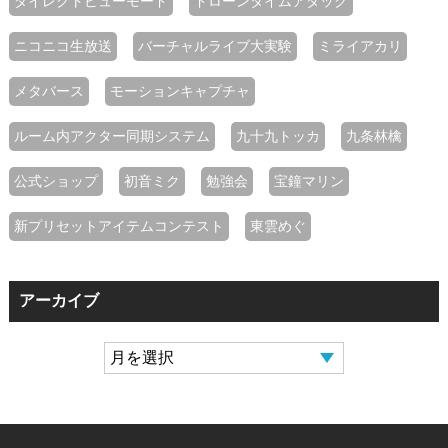
ダイレクトビューモード
ドローンタイムアタック
ニコニコ生放送
バーチャルライブ大実験
ミライアカリ
メタバース
モーションキャプチャ
ルーム内アクター同期システム
九十九トッカ
九条林檎
公式ショップ
初音ミク
勉強会
宝鐘マリン
新プリセットアイテムコンテスト
東雲めぐ
アーカイブ