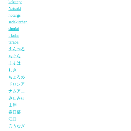
kakunpc
Natsuki
notargs
sadakitchen
shodai
t-kuhn
taraba_
えんぺる
おぐら
くすは
しき
ちょろめ
ドロシア
ナムアニ
みゅみゅ
山岸
春日部
江口
穴うなぎ