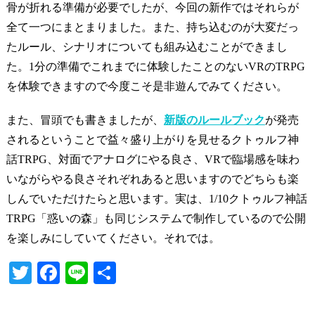
骨が折れる準備が必要でしたが、今回の新作ではそれらが
全て一つにまとまりました。また、持ち込むのが大変だっ
たルール、シナリオについても組み込むことができまし
た。1分の準備でこれまでに体験したことのないVRのTRPG
を体験できますので今度こそ是非遊んでみてください。
また、冒頭でも書きましたが、
新版のルールブック
が発売
されるということで益々盛り上がりを見せるクトゥルフ神
話TRPG、対面でアナログにやる良さ、VRで臨場感を味わ
いながらやる良さそれぞれあると思いますのでどちらも楽
しんでいただけたらと思います。実は、1/10クトゥルフ神話
TRPG「惑いの森」も同じシステムで制作しているので公開
を楽しみにしていてください。それでは。
T
Fa
Li
共
wi
ce
ne
有