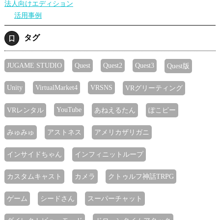
法人向けエディション
活用事例
タグ
JUGAME STUDIO
Quest
Quest2
Quest3
Quest版
Unity
VirtualMarket4
VRSNS
VRグリーティング
YouTube
VRレンタル
あねえるたん
ぽこピー
みゅみゅ
アストネス
アメリカザリガニ
インサイドちゃん
インフィニットループ
カスタムキャスト
カメラ
クトゥルフ神話TRPG
ゲーム
シードさん
スーパーチャット