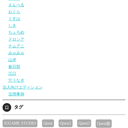
えんぺる
おぐら
くすは
しき
ちょろめ
ドロシア
ナムアニ
みゅみゅ
山岸
春日部
江口
穴うなぎ
法人向けエディション
活用事例
タグ
JUGAME STUDIO
Quest
Quest2
Quest3
Quest版