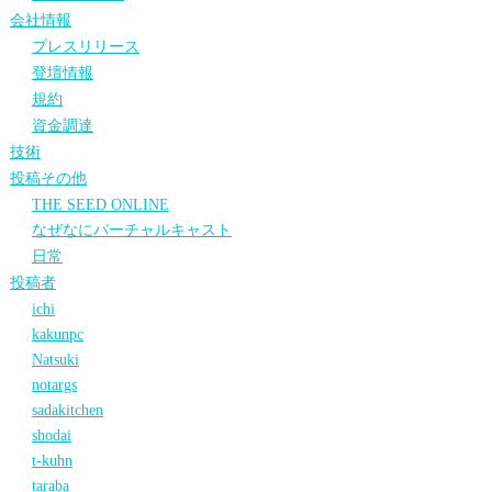
会社情報
プレスリリース
登壇情報
規約
資金調達
技術
投稿その他
THE SEED ONLINE
なぜなにバーチャルキャスト
日常
投稿者
ichi
kakunpc
Natsuki
notargs
sadakitchen
shodai
t-kuhn
taraba_