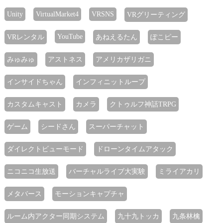
Unity
VirtualMarket4
VRSNS
VRグリーティング
YouTube
VRレンタル
あねえるたん
ぽこピー
みゅみゅ
アストネス
アメリカザリガニ
インサイドちゃん
インフィニットループ
カスタムキャスト
カメラ
クトゥルフ神話TRPG
ゲーム
シードさん
スーパーチャット
ダイレクトビューモード
ドローンタイムアタック
ニコニコ生放送
バーチャルライブ大実験
ミライアカリ
メタバース
モーションキャプチャ
ルーム内アクター同期システム
九十九トッカ
九条林檎