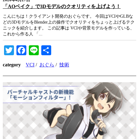
2020年4月27日
「AOベイク」で3Dモデルのクオリティを上げよう！
こんにちは！クライアント開発のおぐらです。 今回はVCIやGLBな
どの3DモデルをBlender上の操作でクオリティをちょっと上げるテク
ニックを紹介します。 この記事は VCIや背景モデルを作っている、
これから作る人 「...
Twitter
Facebook
Line
共
有
category
VCI
/
おぐら
/
技術