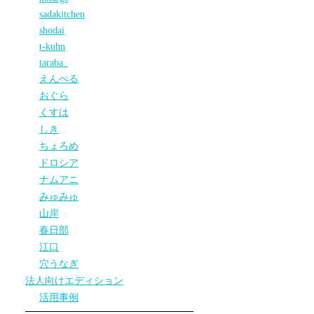
sadakitchen
shodai
t-kuhn
taraba_
えんぺる
おぐら
くすは
しき
ちょろめ
ドロシア
ナムアニ
みゅみゅ
山岸
春日部
江口
穴うなぎ
法人向けエディション
活用事例