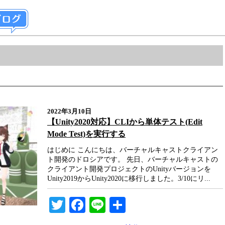
2022年3月10日
【Unity2020対応】CLIから単体テスト(Edit
Mode Test)を実行する
はじめに こんにちは、バーチャルキャストクライアン
ト開発のドロシアです。 先日、バーチャルキャストの
クライアント開発プロジェクトのUnityバージョンを
Unity2019からUnity2020に移行しました。3/10にリ...
Twitter
Facebook
Line
共
有