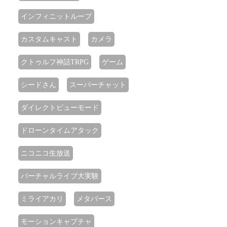
インフィニットループ
カスタムキャスト
カメラ
クトゥルフ神話TRPG
ゲーム
シードさん
スーパーチャット
ダイレクトビューモード
ドローンタイムアタック
ニコニコ生放送
バーチャルライブ大実験
ミライアカリ
メタバース
モーションキャプチャ