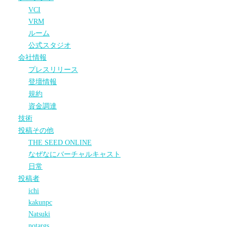
VCI
VRM
ルーム
公式スタジオ
会社情報
プレスリリース
登壇情報
規約
資金調達
技術
投稿その他
THE SEED ONLINE
なぜなにバーチャルキャスト
日常
投稿者
ichi
kakunpc
Natsuki
notargs