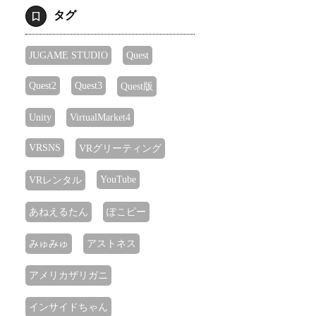
タグ
JUGAME STUDIO
Quest
Quest2
Quest3
Quest版
Unity
VirtualMarket4
VRSNS
VRグリーティング
YouTube
VRレンタル
あねえるたん
ぽこピー
みゅみゅ
アストネス
アメリカザリガニ
インサイドちゃん