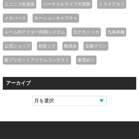
ニコニコ生放送
バーチャルライブ大実験
ミライアカリ
メタバース
モーションキャプチャ
ルーム内アクター同期システム
九十九トッカ
九条林檎
公式ショップ
初音ミク
勉強会
宝鐘マリン
新プリセットアイテムコンテスト
東雲めぐ
アーカイブ