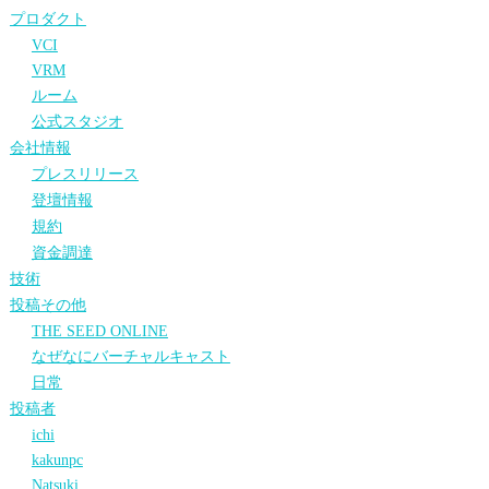
プロダクト
VCI
VRM
ルーム
公式スタジオ
会社情報
プレスリリース
登壇情報
規約
資金調達
技術
投稿その他
THE SEED ONLINE
なぜなにバーチャルキャスト
日常
投稿者
ichi
kakunpc
Natsuki