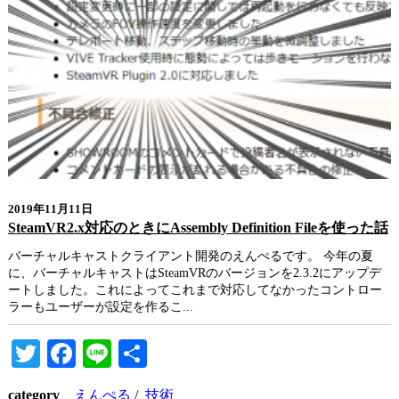
2019年11月11日
SteamVR2.x対応のときにAssembly Definition Fileを使った話
バーチャルキャストクライアント開発のえんぺるです。 今年の夏
に、バーチャルキャストはSteamVRのバージョンを2.3.2にアップデ
ートしました。これによってこれまで対応してなかったコントロー
ラーもユーザーが設定を作るこ...
Twitter
Facebook
Line
共
有
category
えんぺる
/
技術