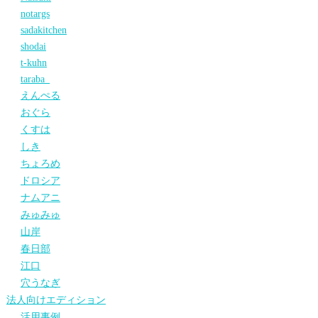
notargs
sadakitchen
shodai
t-kuhn
taraba_
えんぺる
おぐら
くすは
しき
ちょろめ
ドロシア
ナムアニ
みゅみゅ
山岸
春日部
江口
穴うなぎ
法人向けエディション
活用事例