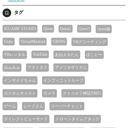
タグ
JUGAME STUDIO
Quest
Quest2
Quest3
Quest版
Unity
VirtualMarket4
VRSNS
VRグリーティング
YouTube
VRレンタル
あねえるたん
ぽこピー
みゅみゅ
アストネス
アメリカザリガニ
インサイドちゃん
インフィニットループ
カスタムキャスト
カメラ
クトゥルフ神話TRPG
ゲーム
シードさん
スーパーチャット
ダイレクトビューモード
ドローンタイムアタック