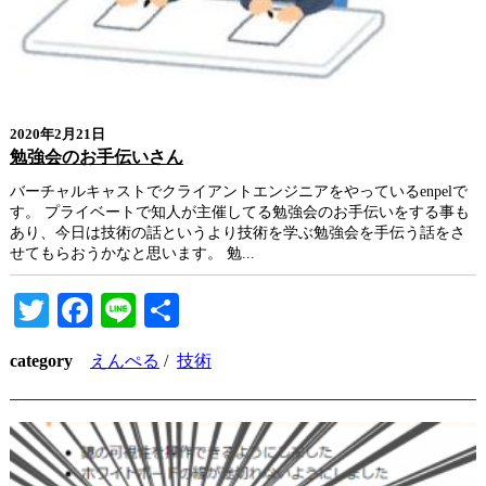
2020年2月21日
勉強会のお手伝いさん
バーチャルキャストでクライアントエンジニアをやっているenpelで
す。 プライベートで知人が主催してる勉強会のお手伝いをする事も
あり、今日は技術の話というより技術を学ぶ勉強会を手伝う話をさ
せてもらおうかなと思います。 勉...
Twitter
Facebook
Line
共
有
category
えんぺる
/
技術