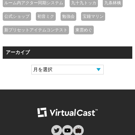
ルーム内アクター同期システム
九十九トッカ
九条林檎
公式ショップ
初音ミク
勉強会
宝鐘マリン
新プリセットアイテムコンテスト
東雲めぐ
アーカイブ
バーチャルキャ
twitter
youtube
nicovideo