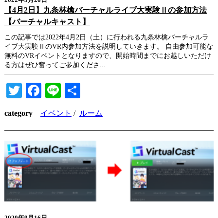
2022年3月28日
【4月2日】九条林檎バーチャルライブ大実験Ⅱの参加方法
【バーチャルキャスト】
この記事では2022年4月2日（土）に行われる九条林檎バーチャルラ
イブ大実験ⅡのVR内参加方法を説明していきます。 自由参加可能な
無料のVRイベントとなりますので、開始時間までにお越しいただけ
る方はぜひ奮ってご参加くださ...
Twitter
Facebook
Line
共
有
category
イベント
/
ルーム
2020年9月16日