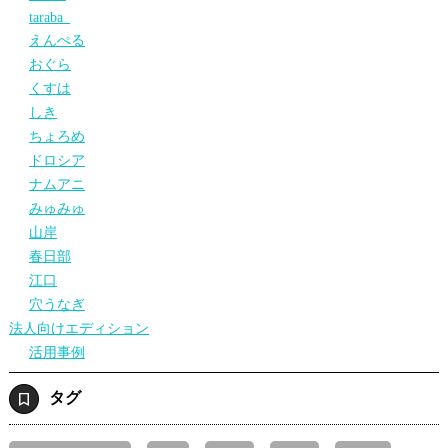
taraba_
えんぺる
おぐら
くすは
しき
ちょろめ
ドロシア
ナムアニ
みゅみゅ
山岸
春日部
江口
穴うなぎ
法人向けエディション
活用事例
タグ