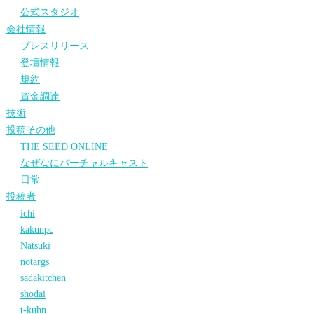
公式スタジオ
会社情報
プレスリリース
登壇情報
規約
資金調達
技術
投稿その他
THE SEED ONLINE
なぜなにバーチャルキャスト
日常
投稿者
ichi
kakunpc
Natsuki
notargs
sadakitchen
shodai
t-kuhn