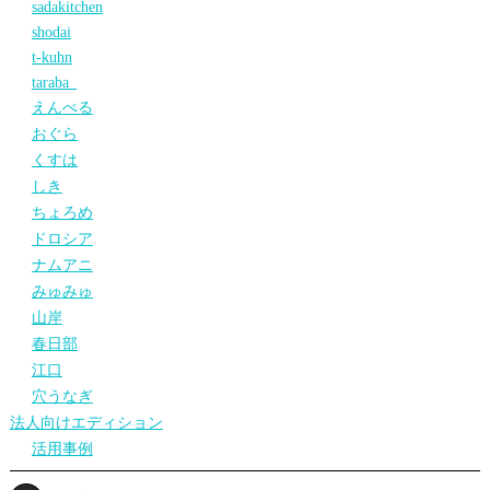
sadakitchen
shodai
t-kuhn
taraba_
えんぺる
おぐら
くすは
しき
ちょろめ
ドロシア
ナムアニ
みゅみゅ
山岸
春日部
江口
穴うなぎ
法人向けエディション
活用事例