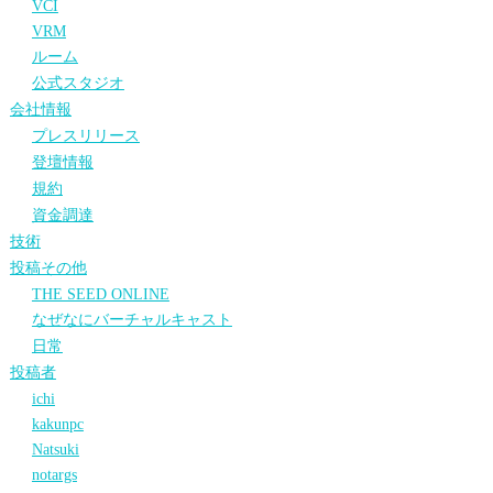
VCI
VRM
ルーム
公式スタジオ
会社情報
プレスリリース
登壇情報
規約
資金調達
技術
投稿その他
THE SEED ONLINE
なぜなにバーチャルキャスト
日常
投稿者
ichi
kakunpc
Natsuki
notargs