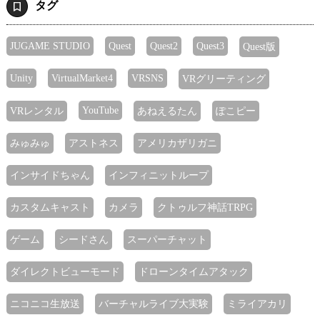
タグ
JUGAME STUDIO
Quest
Quest2
Quest3
Quest版
Unity
VirtualMarket4
VRSNS
VRグリーティング
YouTube
VRレンタル
あねえるたん
ぽこピー
みゅみゅ
アストネス
アメリカザリガニ
インサイドちゃん
インフィニットループ
カスタムキャスト
カメラ
クトゥルフ神話TRPG
ゲーム
シードさん
スーパーチャット
ダイレクトビューモード
ドローンタイムアタック
ニコニコ生放送
バーチャルライブ大実験
ミライアカリ