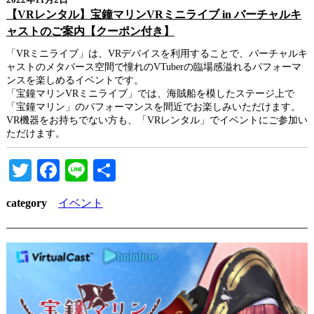
2022年11月2日
【VRレンタル】宝鐘マリンVRミニライブ in バーチャルキ
ャストのご案内【クーポン付き】
「VRミニライブ」は、VRデバイスを利用することで、バーチャルキ
ャストのメタバース空間で憧れのVTuberの臨場感溢れるパフォーマ
ンスを楽しめるイベントです。
「宝鐘マリンVRミニライブ」では、海賊船を模したステージ上で
「宝鐘マリン」のパフォーマンスを間近でお楽しみいただけます。
VR機器をお持ちでない方も、「VRレンタル」でイベントにご参加い
ただけます。
Twitter
Facebook
Line
共
有
category
イベント