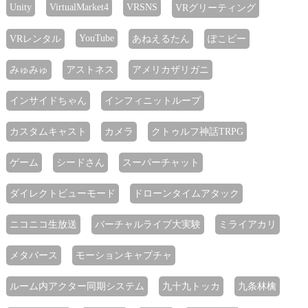
Unity
VirtualMarket4
VRSNS
VRグリーティング
YouTube
VRレンタル
あねえるたん
ぽこピー
みゅみゅ
アストネス
アメリカザリガニ
インサイドちゃん
インフィニットループ
カスタムキャスト
カメラ
クトゥルフ神話TRPG
ゲーム
シードさん
スーパーチャット
ダイレクトビューモード
ドローンタイムアタック
ニコニコ生放送
バーチャルライブ大実験
ミライアカリ
メタバース
モーションキャプチャ
ルーム内アクター同期システム
九十九トッカ
九条林檎