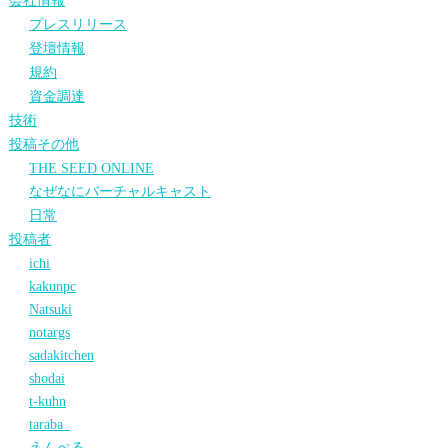
会社情報
プレスリリース
登壇情報
規約
資金調達
技術
投稿その他
THE SEED ONLINE
なぜなにバーチャルキャスト
日常
投稿者
ichi
kakunpc
Natsuki
notargs
sadakitchen
shodai
t-kuhn
taraba_
えんぺる