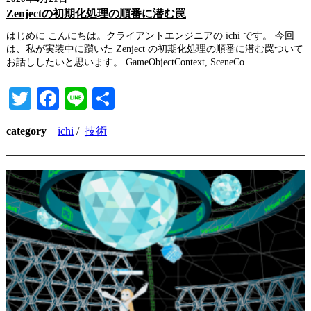
Zenjectの初期化処理の順番に潜む罠
はじめに こんにちは。クライアントエンジニアの ichi です。 今回
は、私が実装中に躓いた Zenject の初期化処理の順番に潜む罠ついて
お話ししたいと思います。 GameObjectContext, SceneCo...
Twitter
Facebook
Line
共
有
category
ichi
/
技術