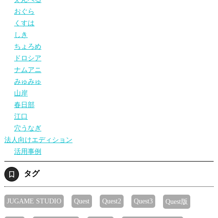
おぐら
くすは
しき
ちょろめ
ドロシア
ナムアニ
みゅみゅ
山岸
春日部
江口
穴うなぎ
法人向けエディション
活用事例
タグ
JUGAME STUDIO
Quest
Quest2
Quest3
Quest版