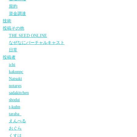
規約
資金調達
技術
投稿その他
THE SEED ONLINE
なぜなにバーチャルキャスト
日常
投稿者
ichi
kakunpc
Natsuki
notargs
sadakitchen
shodai
t-kuhn
taraba_
えんぺる
おぐら
くすは