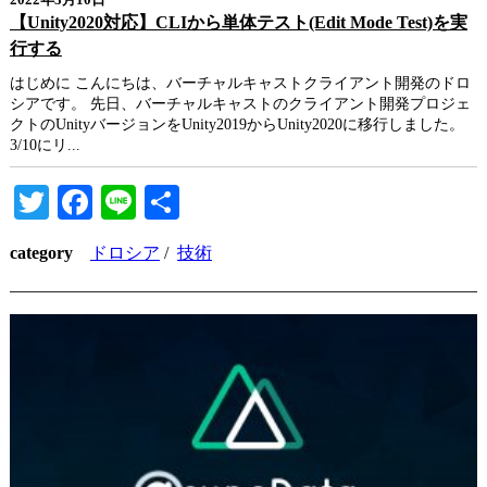
2022年3月10日
【Unity2020対応】CLIから単体テスト(Edit Mode Test)を実
行する
はじめに こんにちは、バーチャルキャストクライアント開発のドロ
シアです。 先日、バーチャルキャストのクライアント開発プロジェ
クトのUnityバージョンをUnity2019からUnity2020に移行しました。
3/10にリ...
Twitter
Facebook
Line
共
有
category
ドロシア
/
技術