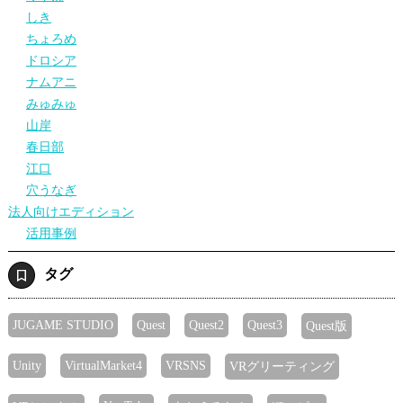
しき
ちょろめ
ドロシア
ナムアニ
みゅみゅ
山岸
春日部
江口
穴うなぎ
法人向けエディション
活用事例
タグ
JUGAME STUDIO
Quest
Quest2
Quest3
Quest版
Unity
VirtualMarket4
VRSNS
VRグリーティング