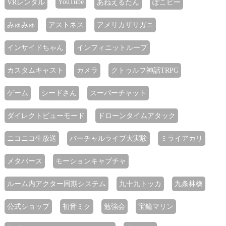
YouTube
VRレンタル
あねえるたん
ぽこピー
みゅみゅ
アストネス
アメリカザリガニ
インサイドちゃん
インフィニットループ
カスタムキャスト
カメラ
クトゥルフ神話TRPG
ゲーム
シードさん
スーパーチャット
ダイレクトビューモード
ドローンタイムアタック
ニコニコ生放送
バーチャルライブ大実験
ミライアカリ
メタバース
モーションキャプチャ
ルーム内アクター同期システム
九十九トッカ
九条林檎
公式ショップ
初音ミク
勉強会
宝鐘マリン