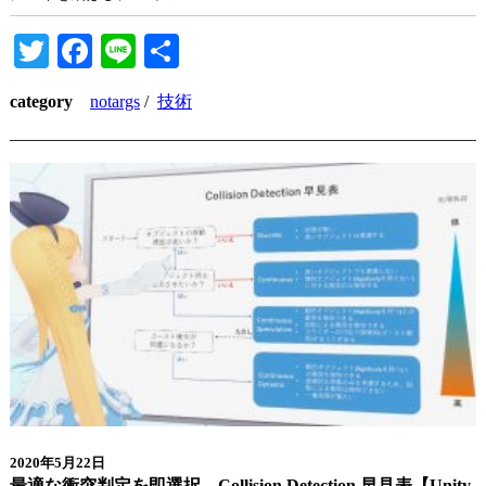
Twitter
Facebook
Line
共
有
category
notargs
/
技術
2020年5月22日
最適な衝突判定を即選択。Collision Detection 早見表【Unity