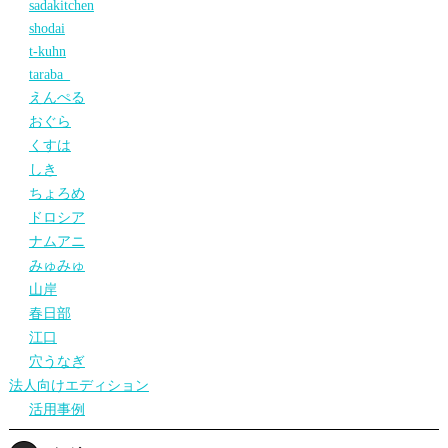
sadakitchen
shodai
t-kuhn
taraba_
えんぺる
おぐら
くすは
しき
ちょろめ
ドロシア
ナムアニ
みゅみゅ
山岸
春日部
江口
穴うなぎ
法人向けエディション
活用事例