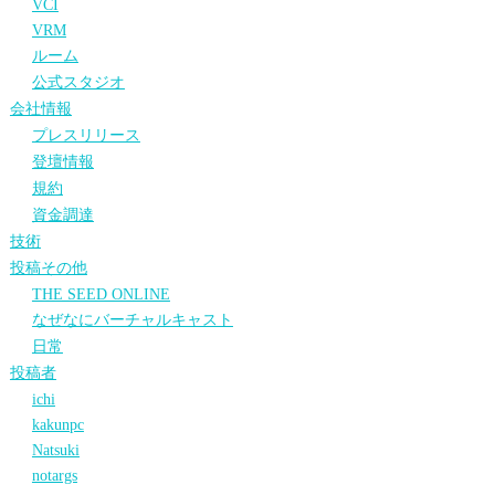
VCI
VRM
ルーム
公式スタジオ
会社情報
プレスリリース
登壇情報
規約
資金調達
技術
投稿その他
THE SEED ONLINE
なぜなにバーチャルキャスト
日常
投稿者
ichi
kakunpc
Natsuki
notargs