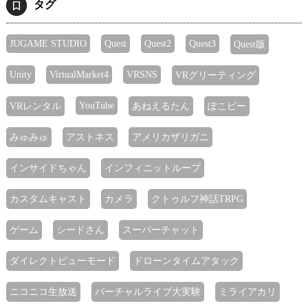
タグ
JUGAME STUDIO
Quest
Quest2
Quest3
Quest版
Unity
VirtualMarket4
VRSNS
VRグリーティング
YouTube
VRレンタル
あねえるたん
ぽこピー
みゅみゅ
アストネス
アメリカザリガニ
インサイドちゃん
インフィニットループ
カスタムキャスト
カメラ
クトゥルフ神話TRPG
ゲーム
シードさん
スーパーチャット
ダイレクトビューモード
ドローンタイムアタック
ニコニコ生放送
バーチャルライブ大実験
ミライアカリ