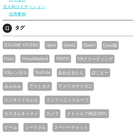
法人向けエディション
活用事例
タグ
JUGAME STUDIO
Quest
Quest2
Quest3
Quest版
Unity
VirtualMarket4
VRSNS
VRグリーティング
YouTube
VRレンタル
あねえるたん
ぽこピー
みゅみゅ
アストネス
アメリカザリガニ
インサイドちゃん
インフィニットループ
カスタムキャスト
カメラ
クトゥルフ神話TRPG
ゲーム
シードさん
スーパーチャット