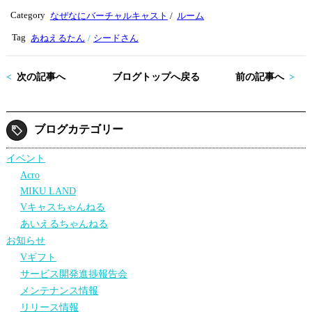
tte
bo
Category
なぜなにバーチャルキャスト
/
ルーム
r
ok
Tag
あねえるたん
シードさん
次の記事へ
ブログトップへ戻る
前の記事へ
ブログカテゴリー
イベント
Acro
MIKU LAND
Vキャスちゃんねる
あいえるちゃんねる
お知らせ
Vギフト
サービス開発進捗報告会
メンテナンス情報
リリース情報