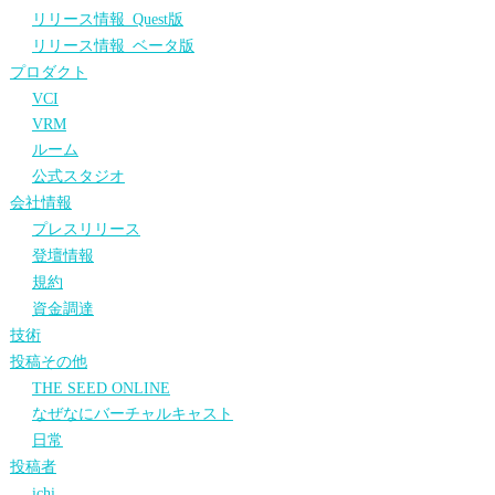
リリース情報_Quest版
リリース情報_ベータ版
プロダクト
VCI
VRM
ルーム
公式スタジオ
会社情報
プレスリリース
登壇情報
規約
資金調達
技術
投稿その他
THE SEED ONLINE
なぜなにバーチャルキャスト
日常
投稿者
ichi