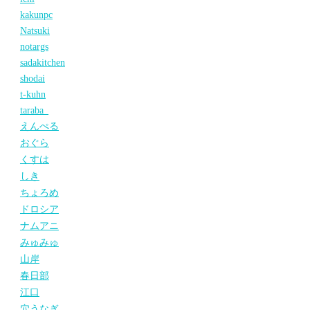
kakunpc
Natsuki
notargs
sadakitchen
shodai
t-kuhn
taraba_
えんぺる
おぐら
くすは
しき
ちょろめ
ドロシア
ナムアニ
みゅみゅ
山岸
春日部
江口
穴うなぎ