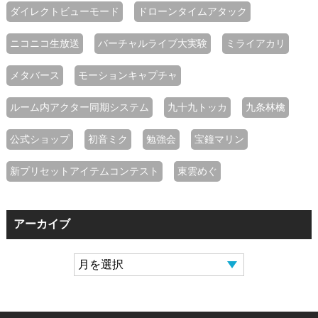
ダイレクトビューモード
ドローンタイムアタック
ニコニコ生放送
バーチャルライブ大実験
ミライアカリ
メタバース
モーションキャプチャ
ルーム内アクター同期システム
九十九トッカ
九条林檎
公式ショップ
初音ミク
勉強会
宝鐘マリン
新プリセットアイテムコンテスト
東雲めぐ
アーカイブ