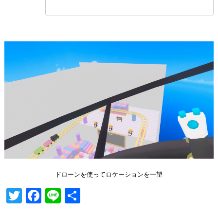
ドローンを使ってロケーションを一望
T
Fa
Li
共
wi
ce
ne
有