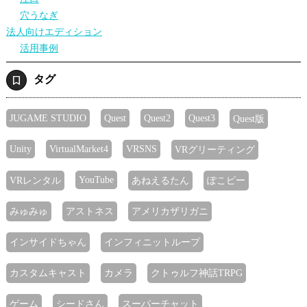
穴うなぎ
法人向けエディション
活用事例
タグ
JUGAME STUDIO
Quest
Quest2
Quest3
Quest版
Unity
VirtualMarket4
VRSNS
VRグリーティング
YouTube
VRレンタル
あねえるたん
ぽこピー
みゅみゅ
アストネス
アメリカザリガニ
インサイドちゃん
インフィニットループ
カスタムキャスト
カメラ
クトゥルフ神話TRPG
ゲーム
シードさん
スーパーチャット