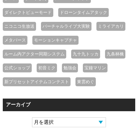
ダイレクトビューモード
ドローンタイムアタック
ニコニコ生放送
バーチャルライブ大実験
ミライアカリ
メタバース
モーションキャプチャ
ルーム内アクター同期システム
九十九トッカ
九条林檎
公式ショップ
初音ミク
勉強会
宝鐘マリン
新プリセットアイテムコンテスト
東雲めぐ
アーカイブ