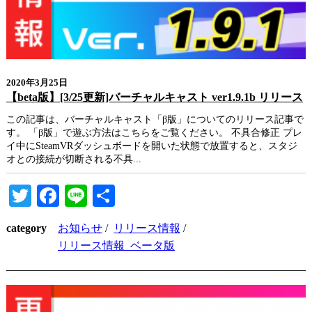
2020年3月25日
【beta版】[3/25更新]バーチャルキャスト ver1.9.1b リリース
この記事は、バーチャルキャスト「β版」についてのリリース記事で
す。 「β版」で遊ぶ方法はこちらをご覧ください。 不具合修正 プレ
イ中にSteamVRダッシュボードを開いた状態で放置すると、スタジ
オとの接続が切断される不具...
Twitter
Facebook
Line
共
有
category
お知らせ
/
リリース情報
/
リリース情報_ベータ版