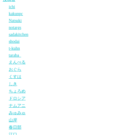
ichi
kakunpc
Natsuki
notargs
sadakitchen
shodai
t-kuhn
taraba_
えんぺる
おぐら
くすは
しき
ちょろめ
ドロシア
ナムアニ
みゅみゅ
山岸
春日部
江口