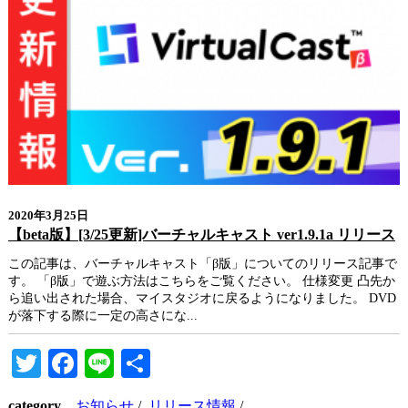
2020年3月25日
【beta版】[3/25更新]バーチャルキャスト ver1.9.1a リリース
この記事は、バーチャルキャスト「β版」についてのリリース記事で
す。 「β版」で遊ぶ方法はこちらをご覧ください。 仕様変更 凸先か
ら追い出された場合、マイスタジオに戻るようになりました。 DVD
が落下する際に一定の高さにな...
Twitter
Facebook
Line
共
有
category
お知らせ
/
リリース情報
/