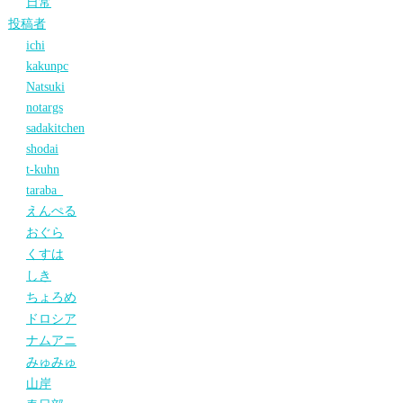
日常
投稿者
ichi
kakunpc
Natsuki
notargs
sadakitchen
shodai
t-kuhn
taraba_
えんぺる
おぐら
くすは
しき
ちょろめ
ドロシア
ナムアニ
みゅみゅ
山岸