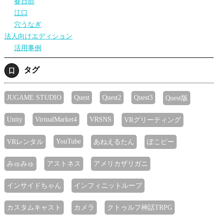
春日部
江口
穴うなぎ
法人向けエディション
活用事例
タグ
JUGAME STUDIO
Quest
Quest2
Quest3
Quest版
Unity
VirtualMarket4
VRSNS
VRグリーティング
YouTube
VRレンタル
あねえるたん
ぽこピー
みゅみゅ
アストネス
アメリカザリガニ
インサイドちゃん
インフィニットループ
カスタムキャスト
カメラ
クトゥルフ神話TRPG