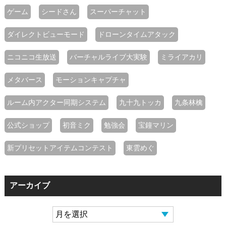
ゲーム
シードさん
スーパーチャット
ダイレクトビューモード
ドローンタイムアタック
ニコニコ生放送
バーチャルライブ大実験
ミライアカリ
メタバース
モーションキャプチャ
ルーム内アクター同期システム
九十九トッカ
九条林檎
公式ショップ
初音ミク
勉強会
宝鐘マリン
新プリセットアイテムコンテスト
東雲めぐ
アーカイブ