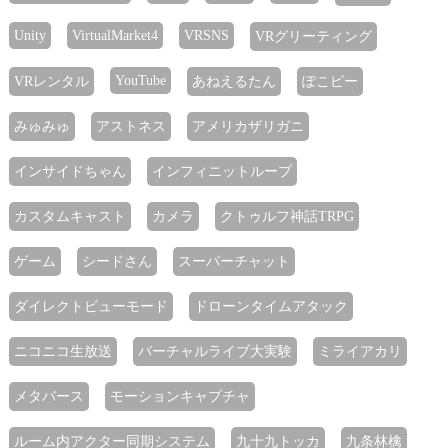
Unity
VirtualMarket4
VRSNS
VRグリーティング
YouTube
VRレンタル
あねえるたん
ぽこピー
みゅみゅ
アストネス
アメリカザリガニ
インサイドちゃん
インフィニットループ
カスタムキャスト
カメラ
クトゥルフ神話TRPG
ゲーム
シードさん
スーパーチャット
ダイレクトビューモード
ドローンタイムアタック
ニコニコ生放送
バーチャルライブ大実験
ミライアカリ
メタバース
モーションキャプチャ
ルーム内アクター同期システム
九十九トッカ
九条林檎