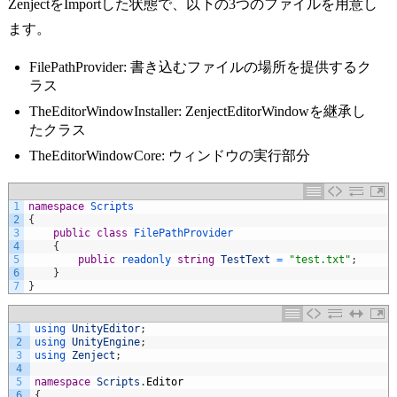
ZenjectをImportした状態で、以下の3つのファイルを用意し
ます。
FilePathProvider: 書き込むファイルの場所を提供するク
ラス
TheEditorWindowInstaller: ZenjectEditorWindowを継承し
たクラス
TheEditorWindowCore: ウィンドウの実行部分
1
namespace
Scripts
2
{
3
public
class
FilePathProvider
4
{
5
public
readonly 
string
TestText
=
"test.txt"
;
6
}
7
}
1
using 
UnityEditor
;
2
using 
UnityEngine
;
3
using 
Zenject
;
4
5
namespace
Scripts
.
Editor
6
{