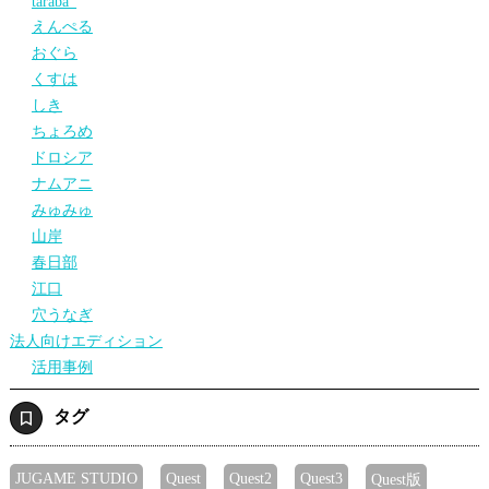
taraba_
えんぺる
おぐら
くすは
しき
ちょろめ
ドロシア
ナムアニ
みゅみゅ
山岸
春日部
江口
穴うなぎ
法人向けエディション
活用事例
タグ
JUGAME STUDIO
Quest
Quest2
Quest3
Quest版