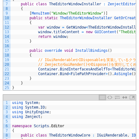
7
public
class
TheEditorWindowInstaller
:
ZenjectEditorW
8
{
9
[
MenuItem
(
"Window/TheEditorWindow"
)
]
10
public
static
TheEditorWindowInstaller 
GetOrCreate
11
{
12
var
window
=
GetWindow
<
TheEditorWindowInstalle
13
window
.
titleContent
=
new
GUIContent
(
"TheEdito
14
return
window
;
15
}
16
17
public
override 
void
InstallBindings
(
)
18
{
19
// IGuiRenderableやIDisposableを実装しているクラス
20
// ZenjectがGuiRender()やDispose()を実行してくれ
21
Container
.
BindInterfacesAndSelfTo
<
TheEditorWin
22
Container
.
Bind
<
FilePathProvider
>
(
)
.
AsSingle
(
)
;
23
}
24
}
25
}
1
using 
System
;
2
using 
System
.
IO
;
3
using 
UnityEngine
;
4
using 
Zenject
;
5
6
namespace
Scripts
.
Editor
7
{
8
public
class
TheEditorWindowCore
:
IGuiRenderable
,
IDi