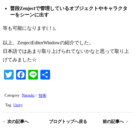
普段Zenjectで管理しているオブジェクトやキャラクタ
ーをシーンに出す
等も可能になります(！)。
以上、ZenjectEditorWindowの紹介でした。
日本語ではあまり取り上げられてないかなと思って取り上
げてみました☆
T
Fa
Li
共
wi
ce
ne
有
tte
bo
Category
Natsuki
/
技術
r
ok
Tag
Unity
次の記事へ
ブログトップへ戻る
前の記事へ