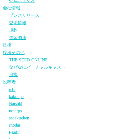
公式スタジオ
会社情報
プレスリリース
登壇情報
規約
資金調達
技術
投稿その他
THE SEED ONLINE
なぜなにバーチャルキャスト
日常
投稿者
ichi
kakunpc
Natsuki
notargs
sadakitchen
shodai
t-kuhn