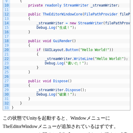
9
{
10
private
readonly 
StreamWriter 
_streamWriter
;
11
12
public
TheEditorWindowCore
(
FilePathProvider 
filePa
13
{
14
_streamWriter
=
new
StreamWriter
(
filePathProvi
15
Debug
.
Log
(
"生成！"
)
;
16
}
17
18
public
void
GuiRender
(
)
19
{
20
if
(
GUILayout
.
Button
(
"Hello World!"
)
)
21
{
22
_streamWriter
.
WriteLine
(
"Hello World!"
)
;
23
Debug
.
Log
(
"書いた！"
)
;
24
}
25
}
26
27
public
void
Dispose
(
)
28
{
29
_streamWriter
.
Dispose
(
)
;
30
Debug
.
Log
(
"破棄！"
)
;
31
}
32
}
33
}
この状態でUnityを起動すると、Windowメニューに
TheEditorWindowメニューが追加されているはずです。