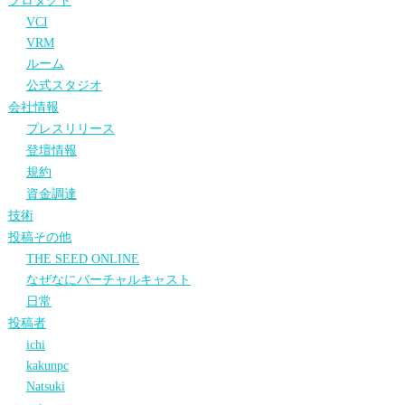
プロダクト
VCI
VRM
ルーム
公式スタジオ
会社情報
プレスリリース
登壇情報
規約
資金調達
技術
投稿その他
THE SEED ONLINE
なぜなにバーチャルキャスト
日常
投稿者
ichi
kakunpc
Natsuki