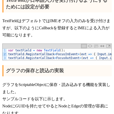
TextFieldが日本語入力を受け付けるようにする
ためには設定が必要
TextFieldはデフォルトではIMEオフの入力のみを受け付けま
すが、以下のようにCallbackを登録するとIMEによる入力が
可能になります。
1
var
textField
=
new
TextField
(
)
;
2
textField
.
RegisterCallback
<
FocusInEvent
>
(
evt
=
>
{
Input
.
ime
3
textField
.
RegisterCallback
<
FocusOutEvent
>
(
evt
=
>
{
Input
.
im
グラフの保存と読込の実装
グラフをScriptableObjectに保存・読み込みする機能を実装し
ました。
サンプルコードを以下に示します。
NodeにGUIDを持たせてやるとNodeとEdgeの管理が容易に
なります。