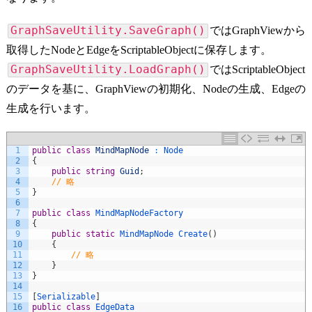
GraphSaveUtility.SaveGraph()
ではGraphViewから
取得したNodeとEdgeをScriptableObjectに保存します。
GraphSaveUtility.LoadGraph()
ではScriptableObject
のデータを基に、GraphViewの初期化、Nodeの生成、Edgeの
生成を行います。
1
public
class
MindMapNode
:
Node
2
{
3
public
string
Guid
;
4
// 略
5
}
6
7
public
class
MindMapNodeFactory
8
{
9
public
static
MindMapNode 
Create
(
)
10
{
11
// 略
12
}
13
}
14
15
[
Serializable
]
16
public
class
EdgeData