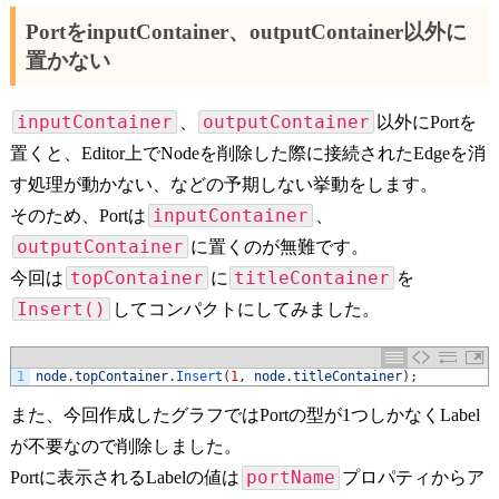
PortをinputContainer、outputContainer以外に
置かない
inputContainer
outputContainer
、
以外にPortを
置くと、Editor上でNodeを削除した際に接続されたEdgeを消
す処理が動かない、などの予期しない挙動をします。
inputContainer
そのため、Portは
、
outputContainer
に置くのが無難です。
topContainer
titleContainer
今回は
に
を
Insert()
してコンパクトにしてみました。
1
node
.
topContainer
.
Insert
(
1
,
node
.
titleContainer
)
;
また、今回作成したグラフではPortの型が1つしかなくLabel
が不要なので削除しました。
portName
Portに表示されるLabelの値は
プロパティからア