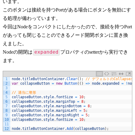
います。
このボタンは接続を持つPortがある場合にボタンを無効にす
る処理が備わっています。
今回はNodeをコンパクトにしたかったので、接続を持つPort
があっても閉じることのできるノード開閉ボタンに置き換
えました。
expanded
Nodeの開閉は
プロパティのsetterから実行でき
ます。
1
node
.
titleButtonContainer
.
Clear
(
)
;
// デフォルトのCollapse
2
var
collapseButton
=
new
Button
(
(
)
=
>
node
.
expanded
=
!
nod
3
4
// 適当に整形
5
collapseButton
.
style
.
fontSize
=
10
;
6
collapseButton
.
style
.
marginTop
=
8
;
7
collapseButton
.
style
.
marginBottom
=
8
;
8
collapseButton
.
style
.
marginLeft
=
5
;
9
collapseButton
.
style
.
marginRight
=
5
;
10
collapseButton
.
style
.
fontSize
=
10
;
11
12
node
.
titleButtonContainer
.
Add
(
collapseButton
)
;