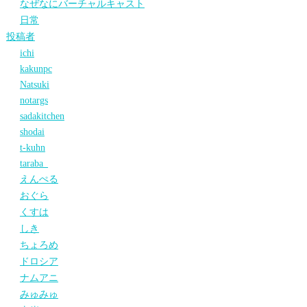
なぜなにバーチャルキャスト
日常
投稿者
ichi
kakunpc
Natsuki
notargs
sadakitchen
shodai
t-kuhn
taraba_
えんぺる
おぐら
くすは
しき
ちょろめ
ドロシア
ナムアニ
みゅみゅ