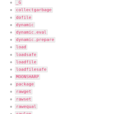
_G
collectgarbage
dofile
dynamic
dynamic.eval
dynamic.prepare
load
loadsafe
loadfile
loadfilesafe
MOONSHARP
package
rawget
rawset
rawequal
rawlen