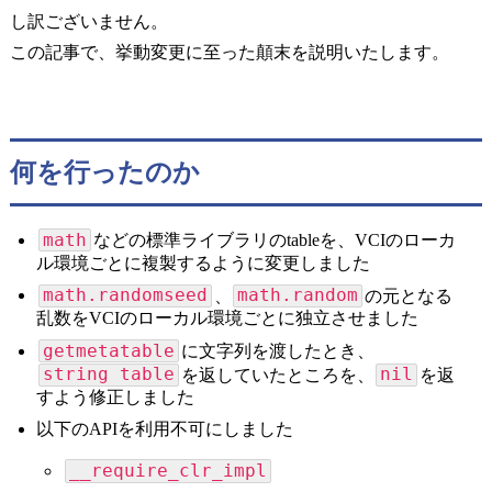
し訳ございません。
この記事で、挙動変更に至った顛末を説明いたします。
何を行ったのか
math
などの標準ライブラリのtableを、VCIのローカ
ル環境ごとに複製するように変更しました
math.randomseed
math.random
、
の元となる
乱数をVCIのローカル環境ごとに独立させました
getmetatable
に文字列を渡したとき、
string table
nil
を返していたところを、
を返
すよう修正しました
以下のAPIを利用不可にしました
__require_clr_impl