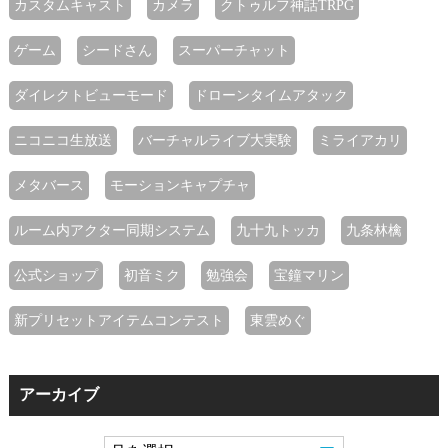
カスタムキャスト
カメラ
クトゥルフ神話TRPG
ゲーム
シードさん
スーパーチャット
ダイレクトビューモード
ドローンタイムアタック
ニコニコ生放送
バーチャルライブ大実験
ミライアカリ
メタバース
モーションキャプチャ
ルーム内アクター同期システム
九十九トッカ
九条林檎
公式ショップ
初音ミク
勉強会
宝鐘マリン
新プリセットアイテムコンテスト
東雲めぐ
アーカイブ