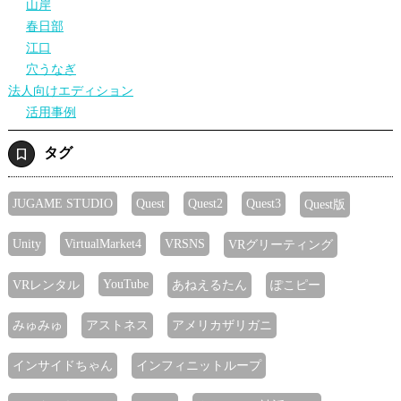
山岸
春日部
江口
穴うなぎ
法人向けエディション
活用事例
タグ
JUGAME STUDIO
Quest
Quest2
Quest3
Quest版
Unity
VirtualMarket4
VRSNS
VRグリーティング
YouTube
VRレンタル
あねえるたん
ぽこピー
みゅみゅ
アストネス
アメリカザリガニ
インサイドちゃん
インフィニットループ