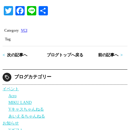
T
Fa
Li
共
wi
ce
ne
有
tte
bo
Category
VCI
r
ok
Tag
次の記事へ
ブログトップへ戻る
前の記事へ
ブログカテゴリー
イベント
Acro
MIKU LAND
Vキャスちゃんねる
あいえるちゃんねる
お知らせ