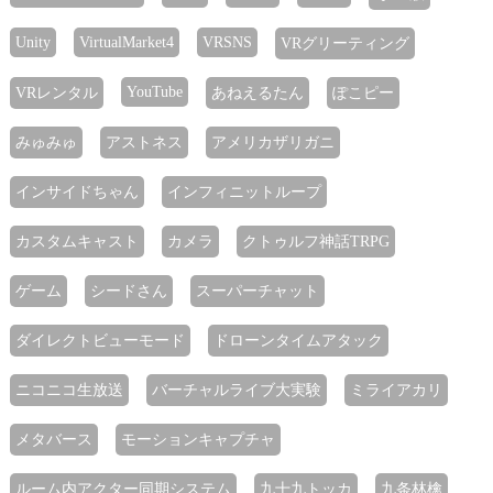
Unity
VirtualMarket4
VRSNS
VRグリーティング
YouTube
VRレンタル
あねえるたん
ぽこピー
みゅみゅ
アストネス
アメリカザリガニ
インサイドちゃん
インフィニットループ
カスタムキャスト
カメラ
クトゥルフ神話TRPG
ゲーム
シードさん
スーパーチャット
ダイレクトビューモード
ドローンタイムアタック
ニコニコ生放送
バーチャルライブ大実験
ミライアカリ
メタバース
モーションキャプチャ
ルーム内アクター同期システム
九十九トッカ
九条林檎