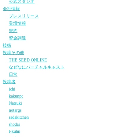
公式スタジオ
会社情報
プレスリリース
登壇情報
規約
資金調達
技術
投稿その他
THE SEED ONLINE
なぜなにバーチャルキャスト
日常
投稿者
ichi
kakunpc
Natsuki
notargs
sadakitchen
shodai
t-kuhn