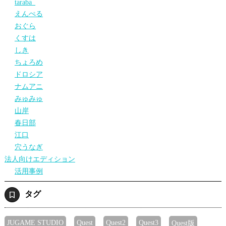
taraba_
えんぺる
おぐら
くすは
しき
ちょろめ
ドロシア
ナムアニ
みゅみゅ
山岸
春日部
江口
穴うなぎ
法人向けエディション
活用事例
タグ
JUGAME STUDIO
Quest
Quest2
Quest3
Quest版