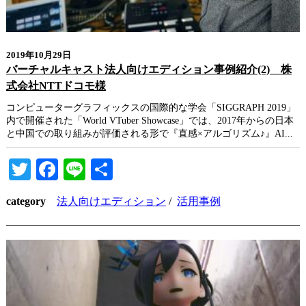
2019年10月29日
バーチャルキャスト法人向けエディション事例紹介(2) 株
式会社NTTドコモ様
コンピューターグラフィックスの国際的な学会「SIGGRAPH 2019」
内で開催された「World VTuber Showcase」では、2017年からの日本
と中国での取り組みが評価される形で『直感×アルゴリズム♪』AI...
Twitter
Facebook
Line
共
有
category
法人向けエディション
/
活用事例