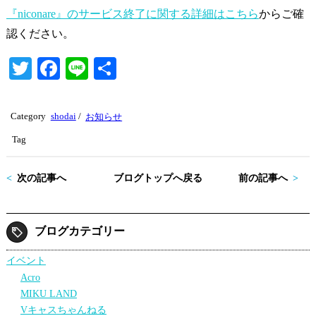
『niconare』のサービス終了に関する詳細はこちら
からご確
認ください。
T
Fa
Li
共
wi
ce
ne
有
tte
bo
Category
shodai
/
お知らせ
r
ok
Tag
次の記事へ
ブログトップへ戻る
前の記事へ
ブログカテゴリー
イベント
Acro
MIKU LAND
Vキャスちゃんねる