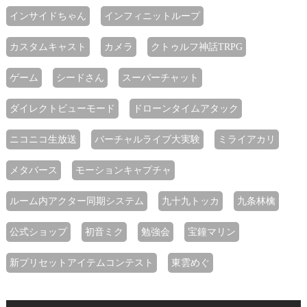
インサイドちゃん
インフィニットループ
カスタムキャスト
カメラ
クトゥルフ神話TRPG
ゲーム
シードさん
スーパーチャット
ダイレクトビューモード
ドローンタイムアタック
ニコニコ生放送
バーチャルライブ大実験
ミライアカリ
メタバース
モーションキャプチャ
ルーム内アクター同期システム
九十九トッカ
九条林檎
公式ショップ
初音ミク
勉強会
宝鐘マリン
新プリセットアイテムコンテスト
東雲めぐ