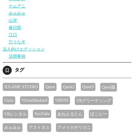
ナムアニ
みゅみゅ
山岸
春日部
江口
穴うなぎ
法人向けエディション
活用事例
タグ
JUGAME STUDIO
Quest
Quest2
Quest3
Quest版
Unity
VirtualMarket4
VRSNS
VRグリーティング
YouTube
VRレンタル
あねえるたん
ぽこピー
みゅみゅ
アストネス
アメリカザリガニ