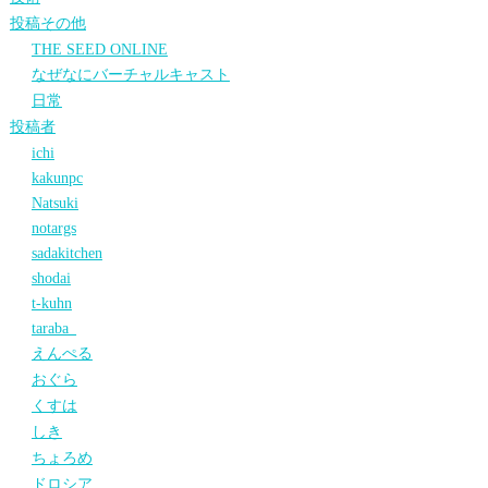
投稿その他
THE SEED ONLINE
なぜなにバーチャルキャスト
日常
投稿者
ichi
kakunpc
Natsuki
notargs
sadakitchen
shodai
t-kuhn
taraba_
えんぺる
おぐら
くすは
しき
ちょろめ
ドロシア