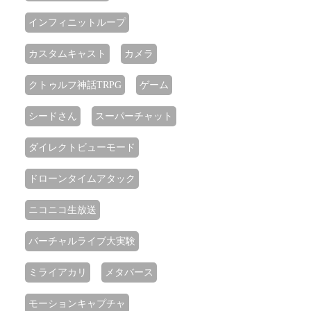
インフィニットループ
カスタムキャスト
カメラ
クトゥルフ神話TRPG
ゲーム
シードさん
スーパーチャット
ダイレクトビューモード
ドローンタイムアタック
ニコニコ生放送
バーチャルライブ大実験
ミライアカリ
メタバース
モーションキャプチャ