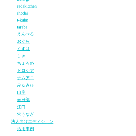
sadakitchen
shodai
t-kuhn
taraba_
えんぺる
おぐら
くすは
しき
ちょろめ
ドロシア
ナムアニ
みゅみゅ
山岸
春日部
江口
穴うなぎ
法人向けエディション
活用事例