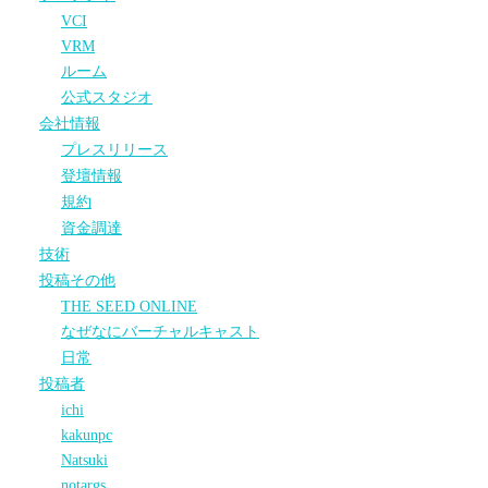
VCI
VRM
ルーム
公式スタジオ
会社情報
プレスリリース
登壇情報
規約
資金調達
技術
投稿その他
THE SEED ONLINE
なぜなにバーチャルキャスト
日常
投稿者
ichi
kakunpc
Natsuki
notargs