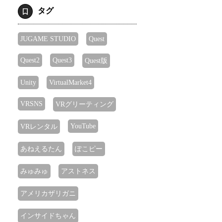
タグ
JUGAME STUDIO
Quest
Quest2
Quest3
Quest版
Unity
VirtualMarket4
VRSNS
VRグリーティング
YouTube
VRレンタル
あねえるたん
ぽこピー
みゅみゅ
アストネス
アメリカザリガニ
インサイドちゃん