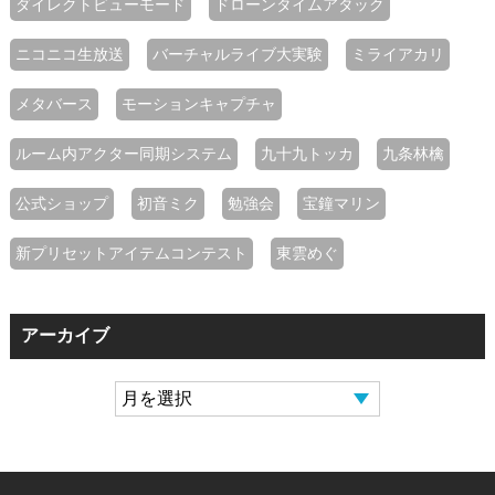
ダイレクトビューモード
ドローンタイムアタック
ニコニコ生放送
バーチャルライブ大実験
ミライアカリ
メタバース
モーションキャプチャ
ルーム内アクター同期システム
九十九トッカ
九条林檎
公式ショップ
初音ミク
勉強会
宝鐘マリン
新プリセットアイテムコンテスト
東雲めぐ
アーカイブ