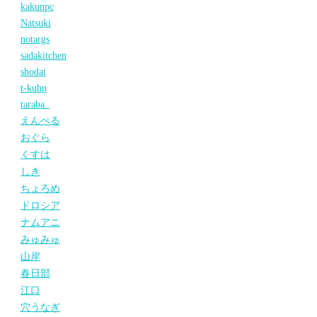
kakunpc
Natsuki
notargs
sadakitchen
shodai
t-kuhn
taraba_
えんぺる
おぐら
くすは
しき
ちょろめ
ドロシア
ナムアニ
みゅみゅ
山岸
春日部
江口
穴うなぎ