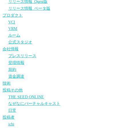
リリース情報_Quest版
リリース情報_ベータ版
プロダクト
VCI
VRM
ルーム
公式スタジオ
会社情報
プレスリリース
登壇情報
規約
資金調達
技術
投稿その他
THE SEED ONLINE
なぜなにバーチャルキャスト
日常
投稿者
ichi