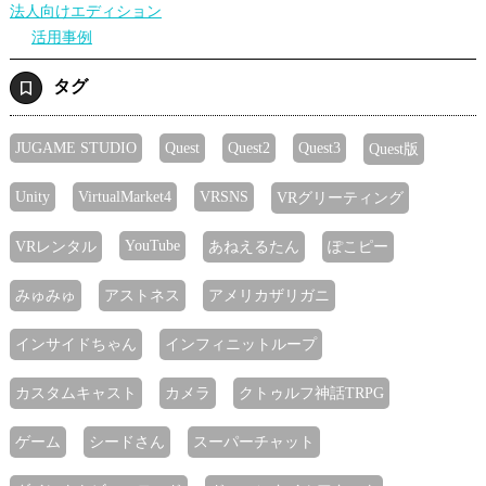
法人向けエディション
活用事例
タグ
JUGAME STUDIO
Quest
Quest2
Quest3
Quest版
Unity
VirtualMarket4
VRSNS
VRグリーティング
YouTube
VRレンタル
あねえるたん
ぽこピー
みゅみゅ
アストネス
アメリカザリガニ
インサイドちゃん
インフィニットループ
カスタムキャスト
カメラ
クトゥルフ神話TRPG
ゲーム
シードさん
スーパーチャット