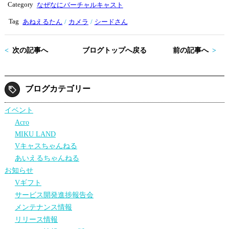
tte
bo
Category
なぜなにバーチャルキャスト
r
ok
Tag
あねえるたん
カメラ
シードさん
次の記事へ
ブログトップへ戻る
前の記事へ
ブログカテゴリー
イベント
Acro
MIKU LAND
Vキャスちゃんねる
あいえるちゃんねる
お知らせ
Vギフト
サービス開発進捗報告会
メンテナンス情報
リリース情報