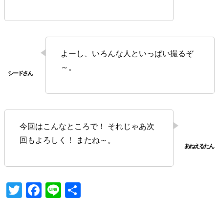
よーし、いろんな人といっぱい撮るぞ
～。
今回はこんなところで！ それじゃあ次
回もよろしく！ またね～。
T
Fa
Li
共
wi
ce
ne
有