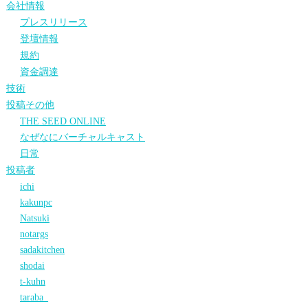
会社情報
プレスリリース
登壇情報
規約
資金調達
技術
投稿その他
THE SEED ONLINE
なぜなにバーチャルキャスト
日常
投稿者
ichi
kakunpc
Natsuki
notargs
sadakitchen
shodai
t-kuhn
taraba_