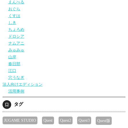
えんぺる
おぐら
くすは
しき
ちょろめ
ドロシア
ナムアニ
みゅみゅ
山岸
春日部
江口
穴うなぎ
法人向けエディション
活用事例
タグ
JUGAME STUDIO
Quest
Quest2
Quest3
Quest版