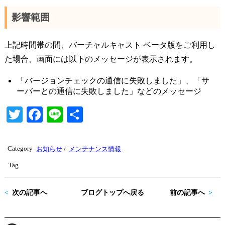
影響範囲
上記時間帯の間、バーチャルキャスト ベータ版をご利用し
た場合、画面には以下のメッセージが表示されます。
「バージョンチェックの通信に失敗しました」、「サ
ーバーとの通信に失敗しました」などのメッセージ
T
Fa
Li
共
wi
ce
ne
有
tte
bo
Category
お知らせ
/
メンテナンス情報
r
ok
Tag
次の記事へ
ブログトップへ戻る
前の記事へ