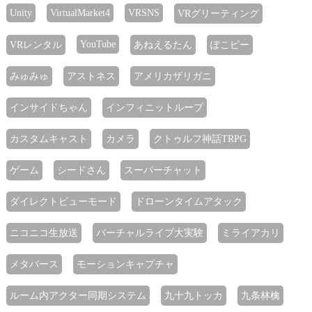
Unity
VirtualMarket4
VRSNS
VRグリーティング
YouTube
VRレンタル
あねえるたん
ぽこピー
みゅみゅ
アストネス
アメリカザリガニ
インサイドちゃん
インフィニットループ
カスタムキャスト
カメラ
クトゥルフ神話TRPG
ゲーム
シードさん
スーパーチャット
ダイレクトビューモード
ドローンタイムアタック
ニコニコ生放送
バーチャルライブ大実験
ミライアカリ
メタバース
モーションキャプチャ
ルーム内アクター同期システム
九十九トッカ
九条林檎