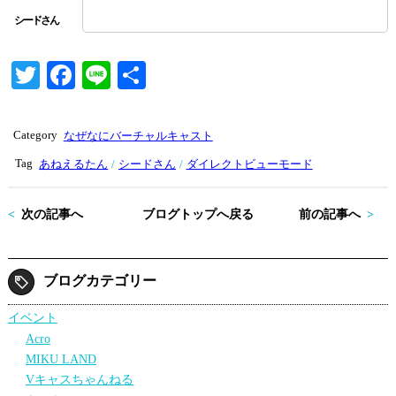
T
Fa
Li
共
wi
ce
ne
有
tte
bo
Category
なぜなにバーチャルキャスト
r
ok
Tag
あねえるたん
シードさん
ダイレクトビューモード
次の記事へ
ブログトップへ戻る
前の記事へ
ブログカテゴリー
イベント
Acro
MIKU LAND
Vキャスちゃんねる