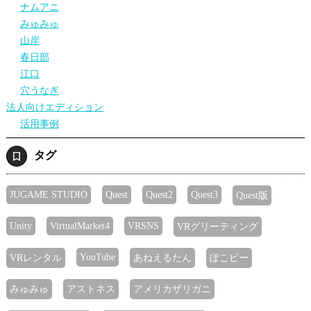
ナムアニ
みゅみゅ
山岸
春日部
江口
穴うなぎ
法人向けエディション
活用事例
タグ
JUGAME STUDIO
Quest
Quest2
Quest3
Quest版
Unity
VirtualMarket4
VRSNS
VRグリーティング
YouTube
VRレンタル
あねえるたん
ぽこピー
みゅみゅ
アストネス
アメリカザリガニ