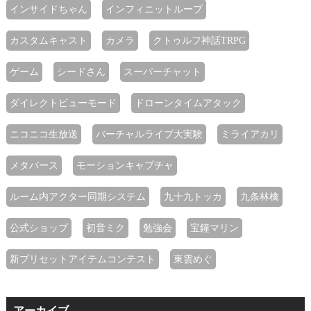
インサイドちゃん
インフィニットループ
カスタムキャスト
カメラ
クトゥルフ神話TRPG
ゲーム
シードさん
スーパーチャット
ダイレクトビューモード
ドローンタイムアタック
ニコニコ生放送
バーチャルライブ大実験
ミライアカリ
メタバース
モーションキャプチャ
ルーム内アクター同期システム
九十九トッカ
九条林檎
公式ショップ
初音ミク
勉強会
宝鐘マリン
新プリセットアイテムコンテスト
東雲めぐ
アーカイブ