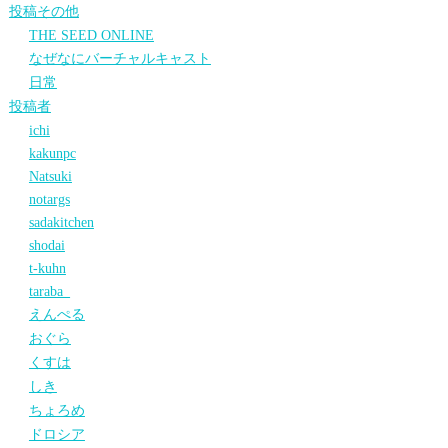
投稿その他
THE SEED ONLINE
なぜなにバーチャルキャスト
日常
投稿者
ichi
kakunpc
Natsuki
notargs
sadakitchen
shodai
t-kuhn
taraba_
えんぺる
おぐら
くすは
しき
ちょろめ
ドロシア