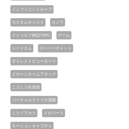
インフィニットループ
カスタムキャスト
カメラ
クトゥルフ神話TRPG
ゲーム
シードさん
スーパーチャット
ダイレクトビューモード
ドローンタイムアタック
ニコニコ生放送
バーチャルライブ大実験
ミライアカリ
メタバース
モーションキャプチャ