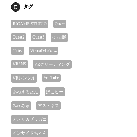
タグ
JUGAME STUDIO
Quest
Quest2
Quest3
Quest版
Unity
VirtualMarket4
VRSNS
VRグリーティング
YouTube
VRレンタル
あねえるたん
ぽこピー
みゅみゅ
アストネス
アメリカザリガニ
インサイドちゃん