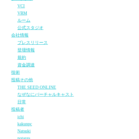
VCI
VRM
ルーム
公式スタジオ
会社情報
プレスリリース
登壇情報
規約
資金調達
技術
投稿その他
THE SEED ONLINE
なぜなにバーチャルキャスト
日常
投稿者
ichi
kakunpc
Natsuki
notargs