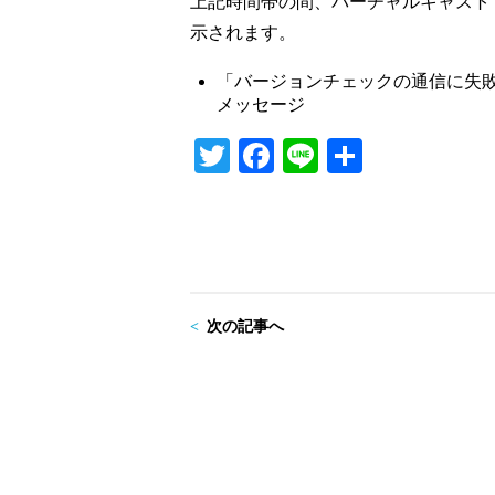
上記時間帯の間、バーチャルキャスト
示されます。
「バージョンチェックの通信に失
メッセージ
T
Fa
Li
共
wi
ce
ne
有
tte
bo
r
ok
次の記事へ