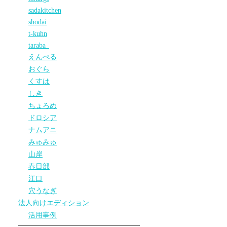
sadakitchen
shodai
t-kuhn
taraba_
えんぺる
おぐら
くすは
しき
ちょろめ
ドロシア
ナムアニ
みゅみゅ
山岸
春日部
江口
穴うなぎ
法人向けエディション
活用事例