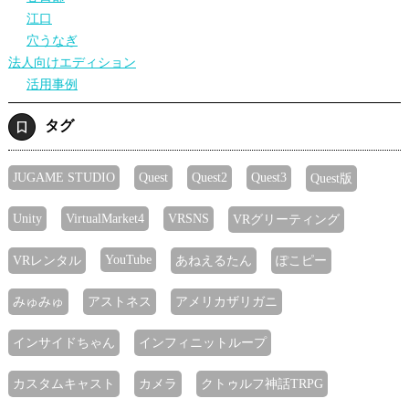
江口
穴うなぎ
法人向けエディション
活用事例
タグ
JUGAME STUDIO
Quest
Quest2
Quest3
Quest版
Unity
VirtualMarket4
VRSNS
VRグリーティング
YouTube
VRレンタル
あねえるたん
ぽこピー
みゅみゅ
アストネス
アメリカザリガニ
インサイドちゃん
インフィニットループ
カスタムキャスト
カメラ
クトゥルフ神話TRPG