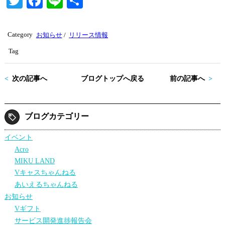
T
Fa
Li
共
wi
ce
ne
有
tte
bo
Category
お知らせ
/
リリース情報
r
ok
Tag
次の記事へ
ブログトップへ戻る
前の記事へ
ブログカテゴリー
イベント
Acro
MIKU LAND
Vキャスちゃんねる
あいえるちゃんねる
お知らせ
Vギフト
サービス開発進捗報告会