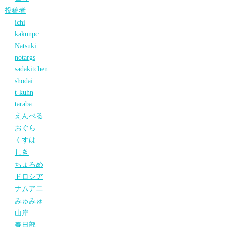
投稿者
ichi
kakunpc
Natsuki
notargs
sadakitchen
shodai
t-kuhn
taraba_
えんぺる
おぐら
くすは
しき
ちょろめ
ドロシア
ナムアニ
みゅみゅ
山岸
春日部