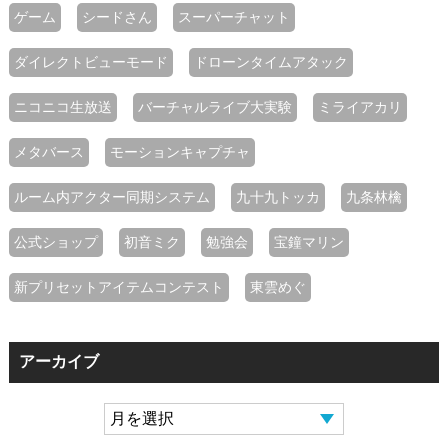
ゲーム
シードさん
スーパーチャット
ダイレクトビューモード
ドローンタイムアタック
ニコニコ生放送
バーチャルライブ大実験
ミライアカリ
メタバース
モーションキャプチャ
ルーム内アクター同期システム
九十九トッカ
九条林檎
公式ショップ
初音ミク
勉強会
宝鐘マリン
新プリセットアイテムコンテスト
東雲めぐ
アーカイブ