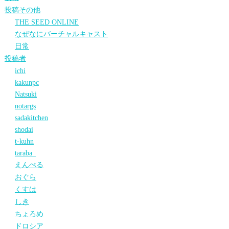
投稿その他
THE SEED ONLINE
なぜなにバーチャルキャスト
日常
投稿者
ichi
kakunpc
Natsuki
notargs
sadakitchen
shodai
t-kuhn
taraba_
えんぺる
おぐら
くすは
しき
ちょろめ
ドロシア