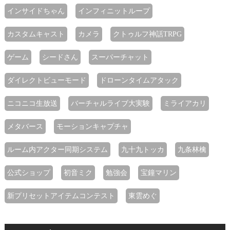
インサイドちゃん
インフィニットループ
カスタムキャスト
カメラ
クトゥルフ神話TRPG
ゲーム
シードさん
スーパーチャット
ダイレクトビューモード
ドローンタイムアタック
ニコニコ生放送
バーチャルライブ大実験
ミライアカリ
メタバース
モーションキャプチャ
ルーム内アクター同期システム
九十九トッカ
九条林檎
公式ショップ
初音ミク
勉強会
宝鐘マリン
新プリセットアイテムコンテスト
東雲めぐ