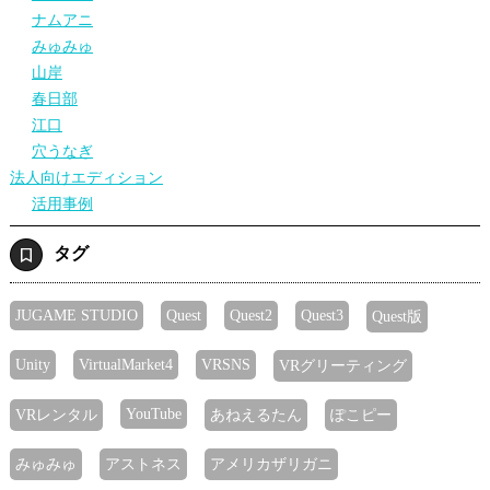
ナムアニ
みゅみゅ
山岸
春日部
江口
穴うなぎ
法人向けエディション
活用事例
タグ
JUGAME STUDIO
Quest
Quest2
Quest3
Quest版
Unity
VirtualMarket4
VRSNS
VRグリーティング
YouTube
VRレンタル
あねえるたん
ぽこピー
みゅみゅ
アストネス
アメリカザリガニ