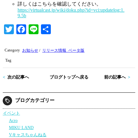
詳しくはこちらを確認してください。
https://virtualcast.jp/wiki/doku.php?id=vci:updatelog:1.
9.5b
T
Fa
Li
共
wi
ce
ne
有
tte
bo
Category
お知らせ
/
リリース情報_ベータ版
r
ok
Tag
次の記事へ
ブログトップへ戻る
前の記事へ
ブログカテゴリー
イベント
Acro
MIKU LAND
Vキャスちゃんねる