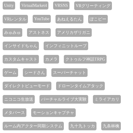
Unity
VirtualMarket4
VRSNS
VRグリーティング
YouTube
VRレンタル
あねえるたん
ぽこピー
みゅみゅ
アストネス
アメリカザリガニ
インサイドちゃん
インフィニットループ
カスタムキャスト
カメラ
クトゥルフ神話TRPG
ゲーム
シードさん
スーパーチャット
ダイレクトビューモード
ドローンタイムアタック
ニコニコ生放送
バーチャルライブ大実験
ミライアカリ
メタバース
モーションキャプチャ
ルーム内アクター同期システム
九十九トッカ
九条林檎