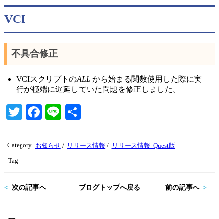
VCI
不具合修正
VCIスクリプトの
ALL
から始まる関数使用した際に実
行が極端に遅延していた問題を修正しました。
T
Fa
Li
共
wi
ce
ne
有
tte
bo
Category
お知らせ
/
リリース情報
/
リリース情報_Quest版
r
ok
Tag
次の記事へ
ブログトップへ戻る
前の記事へ