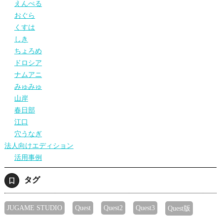
えんぺる
おぐら
くすは
しき
ちょろめ
ドロシア
ナムアニ
みゅみゅ
山岸
春日部
江口
穴うなぎ
法人向けエディション
活用事例
タグ
JUGAME STUDIO
Quest
Quest2
Quest3
Quest版