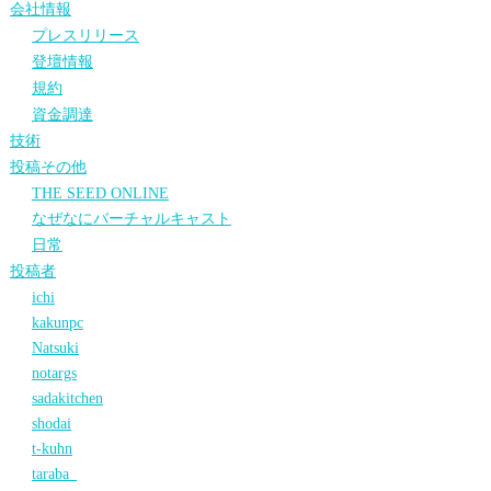
会社情報
プレスリリース
登壇情報
規約
資金調達
技術
投稿その他
THE SEED ONLINE
なぜなにバーチャルキャスト
日常
投稿者
ichi
kakunpc
Natsuki
notargs
sadakitchen
shodai
t-kuhn
taraba_