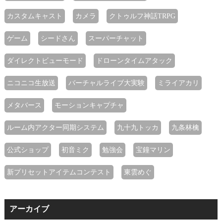
カスタムキャスト
カメラ
クトゥルフ神話TRPG
ゲーム
シードさん
スーパーチャット
ダイレクトビューモード
ドローンタイムアタック
ニコニコ生放送
バーチャルライブ大実験
ミライアカリ
メタバース
モーションキャプチャ
ルーム内アクター同期システム
九十九トッカ
九条林檎
公式ショップ
初音ミク
勉強会
宝鐘マリン
新プリセットアイテムコンテスト
東雲めぐ
アーカイブ