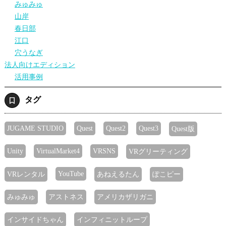
みゅみゅ
山岸
春日部
江口
穴うなぎ
法人向けエディション
活用事例
タグ
JUGAME STUDIO
Quest
Quest2
Quest3
Quest版
Unity
VirtualMarket4
VRSNS
VRグリーティング
YouTube
VRレンタル
あねえるたん
ぽこピー
みゅみゅ
アストネス
アメリカザリガニ
インサイドちゃん
インフィニットループ