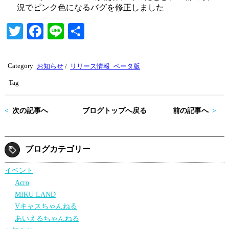
況でピンク色になるバグを修正しました
T
Fa
Li
共
wi
ce
ne
有
tte
bo
Category
お知らせ
/
リリース情報_ベータ版
r
ok
Tag
次の記事へ
ブログトップへ戻る
前の記事へ
ブログカテゴリー
イベント
Acro
MIKU LAND
Vキャスちゃんねる
あいえるちゃんねる