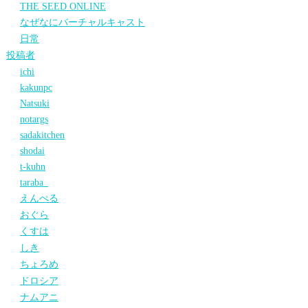
THE SEED ONLINE
なぜなにバーチャルキャスト
日常
投稿者
ichi
kakunpc
Natsuki
notargs
sadakitchen
shodai
t-kuhn
taraba_
えんぺる
おぐら
くすは
しき
ちょろめ
ドロシア
ナムアニ