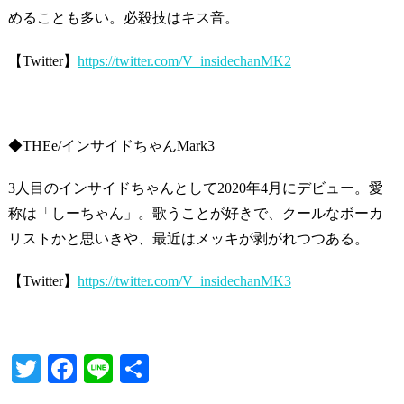
めることも多い。必殺技はキス音。
【Twitter】
https://twitter.com/V_insidechanMK2
◆THEe/インサイドちゃんMark3
3人目のインサイドちゃんとして2020年4月にデビュー。愛
称は「しーちゃん」。歌うことが好きで、クールなボーカ
リストかと思いきや、最近はメッキが剥がれつつある。
【Twitter】
https://twitter.com/V_insidechanMK3
T
Fa
Li
共
wi
ce
ne
有