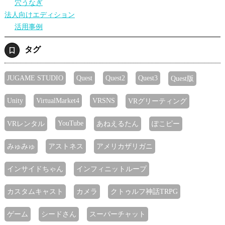
穴うなぎ
法人向けエディション
活用事例
タグ
JUGAME STUDIO
Quest
Quest2
Quest3
Quest版
Unity
VirtualMarket4
VRSNS
VRグリーティング
YouTube
VRレンタル
あねえるたん
ぽこピー
みゅみゅ
アストネス
アメリカザリガニ
インサイドちゃん
インフィニットループ
カスタムキャスト
カメラ
クトゥルフ神話TRPG
ゲーム
シードさん
スーパーチャット