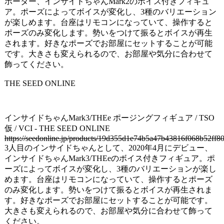
ポーター、インサイドちゃんMark2のボイス付きフィギュ
ア。ポーズによってボイスが変化し、3種のバリエーション
が楽しめます。台座はリモコンになっていて、操作すると
ポーズのみ変化します。勢いをつけて振るとボイスが再生
されます。好きなポーズでお部屋にセットすることが可能
です。大きさも変えられるので、お部屋や気分に合わせて
飾ってください。
THE SEED ONLINE
インサイドちゃんMark3/THEe ポージングフィギュア / TSO
仮 / VCI - THE SEED ONLINE
https://seedonline.jp/products/19d355d1e74b5a47b43816f068b52ff
3人目のインサイドちゃんとして、2020年4月にデビュー、
インサイドちゃんMark3/THEeのボイス付きフィギュア。ポ
ーズによってボイスが変化し、3種のバリエーションが楽し
めます。台座はリモコンになっていて、操作するとポーズ
のみ変化します。勢いをつけて振るとボイスが再生されま
す。好きなポーズでお部屋にセットすることが可能です。
大きさも変えられるので、お部屋や気分に合わせて飾って
ください。