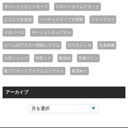
ダイレクトビューモード
ドローンタイムアタック
ニコニコ生放送
バーチャルライブ大実験
ミライアカリ
メタバース
モーションキャプチャ
ルーム内アクター同期システム
九十九トッカ
九条林檎
公式ショップ
初音ミク
勉強会
宝鐘マリン
新プリセットアイテムコンテスト
東雲めぐ
アーカイブ