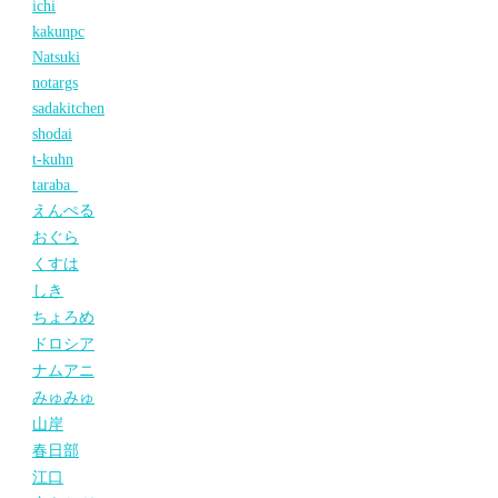
ichi
kakunpc
Natsuki
notargs
sadakitchen
shodai
t-kuhn
taraba_
えんぺる
おぐら
くすは
しき
ちょろめ
ドロシア
ナムアニ
みゅみゅ
山岸
春日部
江口