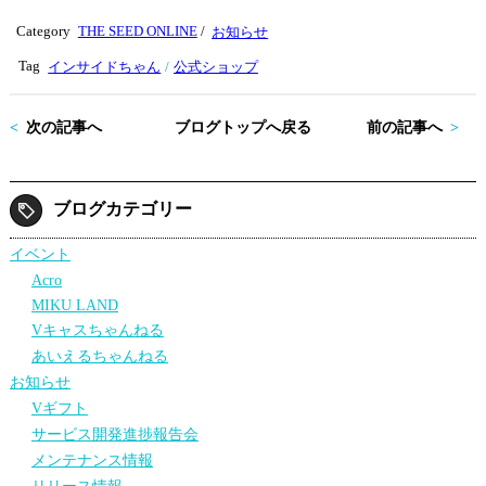
tte
bo
Category
THE SEED ONLINE
/
お知らせ
r
ok
Tag
インサイドちゃん
公式ショップ
次の記事へ
ブログトップへ戻る
前の記事へ
ブログカテゴリー
イベント
Acro
MIKU LAND
Vキャスちゃんねる
あいえるちゃんねる
お知らせ
Vギフト
サービス開発進捗報告会
メンテナンス情報