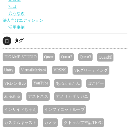
江口
穴うなぎ
法人向けエディション
活用事例
タグ
JUGAME STUDIO
Quest
Quest2
Quest3
Quest版
Unity
VirtualMarket4
VRSNS
VRグリーティング
YouTube
VRレンタル
あねえるたん
ぽこピー
みゅみゅ
アストネス
アメリカザリガニ
インサイドちゃん
インフィニットループ
カスタムキャスト
カメラ
クトゥルフ神話TRPG