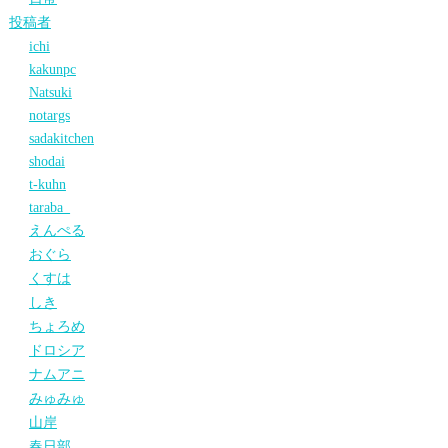
投稿者
ichi
kakunpc
Natsuki
notargs
sadakitchen
shodai
t-kuhn
taraba_
えんぺる
おぐら
くすは
しき
ちょろめ
ドロシア
ナムアニ
みゅみゅ
山岸
春日部