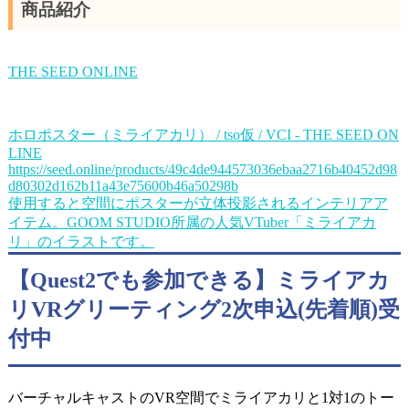
商品紹介
THE SEED ONLINE
ホロポスター（ミライアカリ） / tso仮 / VCI - THE SEED ON
LINE
https://seed.online/products/49c4de944573036ebaa2716b40452d98
d80302d162b11a43e75600b46a50298b
使用すると空間にポスターが立体投影されるインテリアア
イテム。GOOM STUDIO所属の人気VTuber「ミライアカ
リ」のイラストです。
【Quest2でも参加できる】ミライアカ
リVRグリーティング2次申込(先着順)受
付中
バーチャルキャストのVR空間でミライアカリと1対1のトー