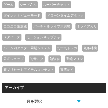
ゲーム
シードさん
スーパーチャット
ダイレクトビューモード
ドローンタイムアタック
ニコニコ生放送
バーチャルライブ大実験
ミライアカリ
メタバース
モーションキャプチャ
ルーム内アクター同期システム
九十九トッカ
九条林檎
公式ショップ
初音ミク
勉強会
宝鐘マリン
新プリセットアイテムコンテスト
東雲めぐ
アーカイブ