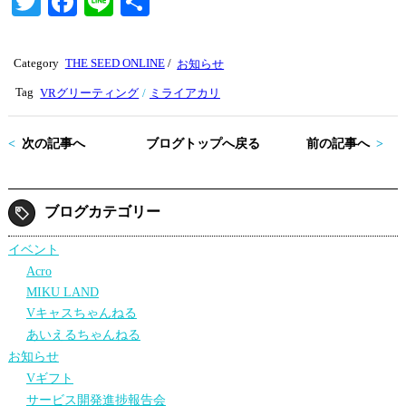
T
Fa
Li
共
wi
ce
ne
有
tte
bo
Category
THE SEED ONLINE
/
お知らせ
r
ok
Tag
VRグリーティング
ミライアカリ
次の記事へ
ブログトップへ戻る
前の記事へ
ブログカテゴリー
イベント
Acro
MIKU LAND
Vキャスちゃんねる
あいえるちゃんねる
お知らせ
Vギフト
サービス開発進捗報告会