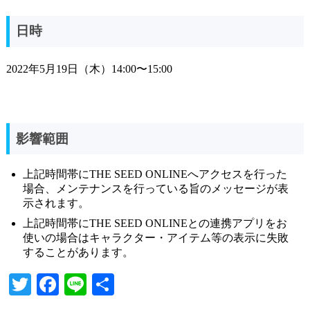
日時
2022年5月19日（木）14:00〜15:00
影響範囲
上記時間帯にTHE SEED ONLINEへアクセスを行った
場合、メンテナンスを行っている旨のメッセージが表
示されます。
上記時間帯にTHE SEED ONLINEとの連携アプリをお
使いの場合はキャラクター・アイテム等の表示に失敗
することがあります。
T
Fa
Li
共
wi
ce
ne
有