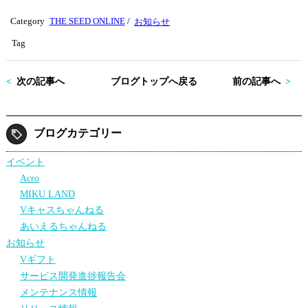
tte
bo
Category
THE SEED ONLINE
/
お知らせ
r
ok
Tag
次の記事へ
ブログトップへ戻る
前の記事へ
ブログカテゴリー
イベント
Acro
MIKU LAND
Vキャスちゃんねる
あいえるちゃんねる
お知らせ
Vギフト
サービス開発進捗報告会
メンテナンス情報