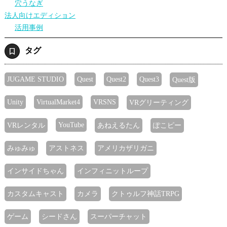
穴うなぎ
法人向けエディション
活用事例
タグ
JUGAME STUDIO
Quest
Quest2
Quest3
Quest版
Unity
VirtualMarket4
VRSNS
VRグリーティング
YouTube
VRレンタル
あねえるたん
ぽこピー
みゅみゅ
アストネス
アメリカザリガニ
インサイドちゃん
インフィニットループ
カスタムキャスト
カメラ
クトゥルフ神話TRPG
ゲーム
シードさん
スーパーチャット