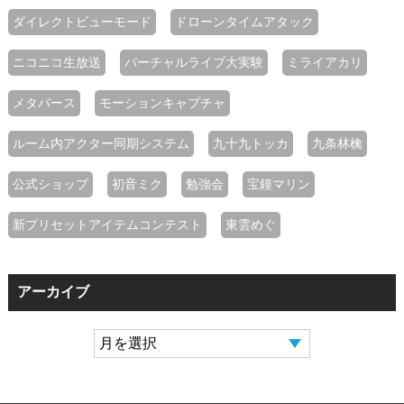
ダイレクトビューモード
ドローンタイムアタック
ニコニコ生放送
バーチャルライブ大実験
ミライアカリ
メタバース
モーションキャプチャ
ルーム内アクター同期システム
九十九トッカ
九条林檎
公式ショップ
初音ミク
勉強会
宝鐘マリン
新プリセットアイテムコンテスト
東雲めぐ
アーカイブ