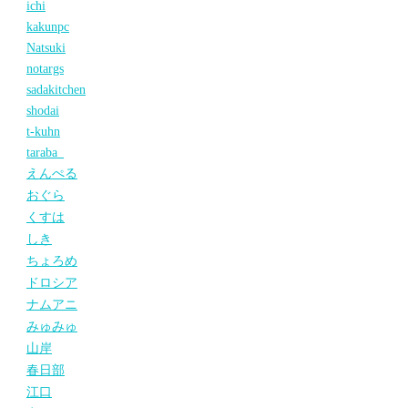
ichi
kakunpc
Natsuki
notargs
sadakitchen
shodai
t-kuhn
taraba_
えんぺる
おぐら
くすは
しき
ちょろめ
ドロシア
ナムアニ
みゅみゅ
山岸
春日部
江口