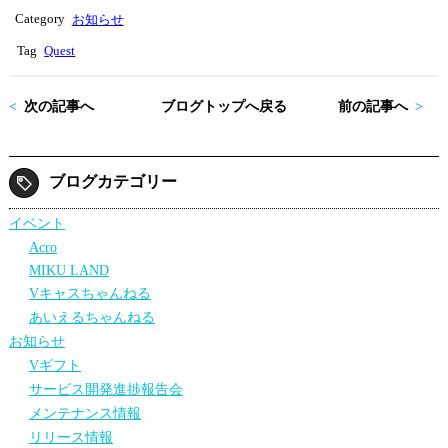
tte
bo
Category
お知らせ
r
ok
Tag
Quest
次の記事へ
ブログトップへ戻る
前の記事へ
ブログカテゴリー
イベント
Acro
MIKU LAND
Vキャスちゃんねる
あいえるちゃんねる
お知らせ
Vギフト
サービス開発進捗報告会
メンテナンス情報
リリース情報