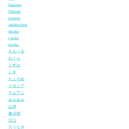
kakunpc
Natsuki
notargs
sadakitchen
shodai
t-kuhn
taraba_
えんぺる
おぐら
くすは
しき
ちょろめ
ドロシア
ナムアニ
みゅみゅ
山岸
春日部
江口
穴うなぎ