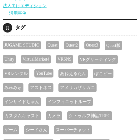
法人向けエディション
活用事例
タグ
JUGAME STUDIO
Quest
Quest2
Quest3
Quest版
Unity
VirtualMarket4
VRSNS
VRグリーティング
YouTube
VRレンタル
あねえるたん
ぽこピー
みゅみゅ
アストネス
アメリカザリガニ
インサイドちゃん
インフィニットループ
カスタムキャスト
カメラ
クトゥルフ神話TRPG
ゲーム
シードさん
スーパーチャット