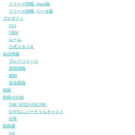
リリース情報_Quest版
リリース情報_ベータ版
プロダクト
VCI
VRM
ルーム
公式スタジオ
会社情報
プレスリリース
登壇情報
規約
資金調達
技術
投稿その他
THE SEED ONLINE
なぜなにバーチャルキャスト
日常
投稿者
ichi