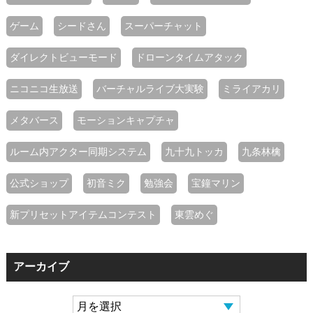
ゲーム
シードさん
スーパーチャット
ダイレクトビューモード
ドローンタイムアタック
ニコニコ生放送
バーチャルライブ大実験
ミライアカリ
メタバース
モーションキャプチャ
ルーム内アクター同期システム
九十九トッカ
九条林檎
公式ショップ
初音ミク
勉強会
宝鐘マリン
新プリセットアイテムコンテスト
東雲めぐ
アーカイブ