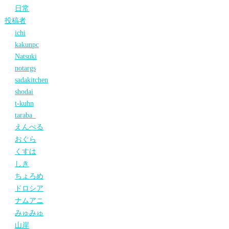
日常
投稿者
ichi
kakunpc
Natsuki
notargs
sadakitchen
shodai
t-kuhn
taraba_
えんぺる
おぐら
くすは
しき
ちょろめ
ドロシア
ナムアニ
みゅみゅ
山岸