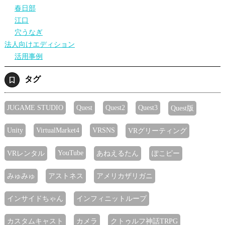
春日部
江口
穴うなぎ
法人向けエディション
活用事例
タグ
JUGAME STUDIO
Quest
Quest2
Quest3
Quest版
Unity
VirtualMarket4
VRSNS
VRグリーティング
YouTube
VRレンタル
あねえるたん
ぽこピー
みゅみゅ
アストネス
アメリカザリガニ
インサイドちゃん
インフィニットループ
カスタムキャスト
カメラ
クトゥルフ神話TRPG