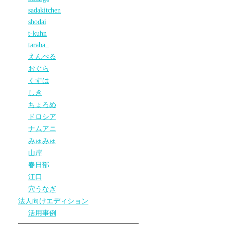
sadakitchen
shodai
t-kuhn
taraba_
えんぺる
おぐら
くすは
しき
ちょろめ
ドロシア
ナムアニ
みゅみゅ
山岸
春日部
江口
穴うなぎ
法人向けエディション
活用事例