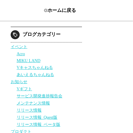
ホーム
に戻る
ブログカテゴリー
イベント
Acro
MIKU LAND
Vキャスちゃんねる
あいえるちゃんねる
お知らせ
Vギフト
サービス開発進捗報告会
メンテナンス情報
リリース情報
リリース情報_Quest版
リリース情報_ベータ版
プロダクト