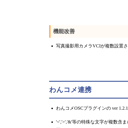
機能改善
写真撮影用カメラVCIが複数設置
わんコメ連携
わんコメOSCプラグインの ver 1.
'<','>','&'等の特殊な文字