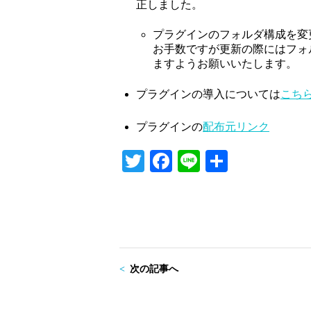
正しました。
プラグインのフォルダ構成を変
お手数ですが更新の際にはフォ
ますようお願いいたします。
プラグインの導入については
こち
プラグインの
配布元リンク
T
Fa
Li
共
wi
ce
ne
有
tte
bo
r
ok
次の記事へ