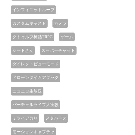
インフィニットループ
カスタムキャスト
カメラ
クトゥルフ神話TRPG
ゲーム
シードさん
スーパーチャット
ダイレクトビューモード
ドローンタイムアタック
ニコニコ生放送
バーチャルライブ大実験
ミライアカリ
メタバース
モーションキャプチャ