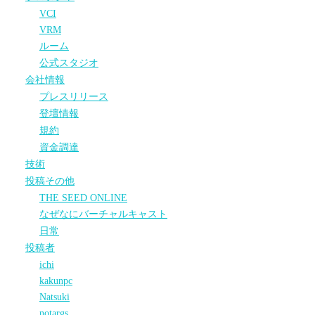
VCI
VRM
ルーム
公式スタジオ
会社情報
プレスリリース
登壇情報
規約
資金調達
技術
投稿その他
THE SEED ONLINE
なぜなにバーチャルキャスト
日常
投稿者
ichi
kakunpc
Natsuki
notargs