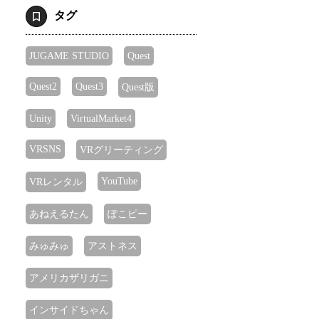
タグ
JUGAME STUDIO
Quest
Quest2
Quest3
Quest版
Unity
VirtualMarket4
VRSNS
VRグリーティング
YouTube
VRレンタル
あねえるたん
ぽこピー
みゅみゅ
アストネス
アメリカザリガニ
インサイドちゃん