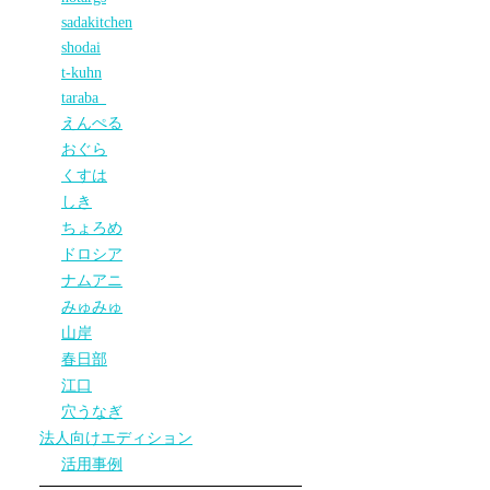
sadakitchen
shodai
t-kuhn
taraba_
えんぺる
おぐら
くすは
しき
ちょろめ
ドロシア
ナムアニ
みゅみゅ
山岸
春日部
江口
穴うなぎ
法人向けエディション
活用事例