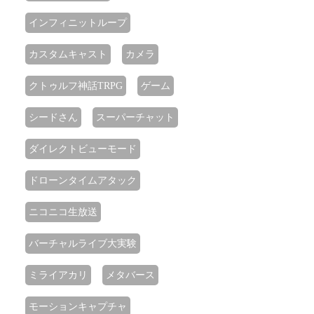
インフィニットループ
カスタムキャスト
カメラ
クトゥルフ神話TRPG
ゲーム
シードさん
スーパーチャット
ダイレクトビューモード
ドローンタイムアタック
ニコニコ生放送
バーチャルライブ大実験
ミライアカリ
メタバース
モーションキャプチャ