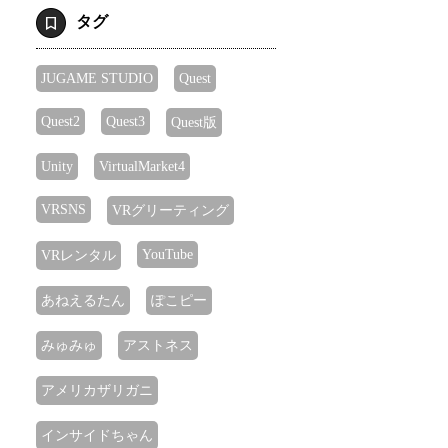
タグ
JUGAME STUDIO
Quest
Quest2
Quest3
Quest版
Unity
VirtualMarket4
VRSNS
VRグリーティング
YouTube
VRレンタル
あねえるたん
ぽこピー
みゅみゅ
アストネス
アメリカザリガニ
インサイドちゃん