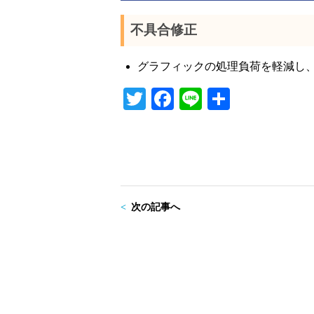
不具合修正
グラフィックの処理負荷を軽減し
T
Fa
Li
共
wi
ce
ne
有
tte
bo
r
ok
次の記事へ