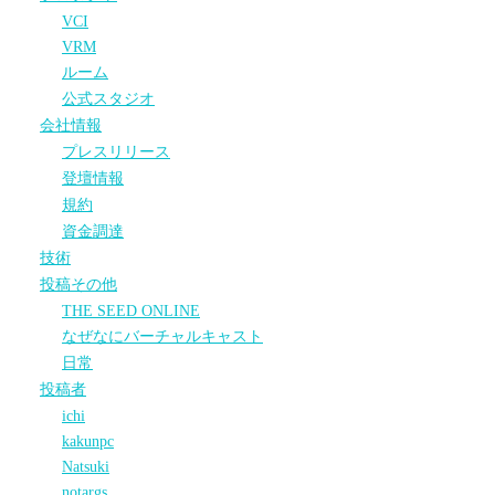
VCI
VRM
ルーム
公式スタジオ
会社情報
プレスリリース
登壇情報
規約
資金調達
技術
投稿その他
THE SEED ONLINE
なぜなにバーチャルキャスト
日常
投稿者
ichi
kakunpc
Natsuki
notargs