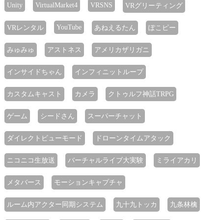
Unity
VirtualMarket4
VRSNS
VRグリーティング
YouTube
VRレンタル
あねえるたん
ぽこピー
みゅみゅ
アストネス
アメリカザリガニ
インサイドちゃん
インフィニットループ
カスタムキャスト
カメラ
クトゥルフ神話TRPG
ゲーム
シードさん
スーパーチャット
ダイレクトビューモード
ドローンタイムアタック
ニコニコ生放送
バーチャルライブ大実験
ミライアカリ
メタバース
モーションキャプチャ
ルーム内アクター同期システム
九十九トッカ
九条林檎