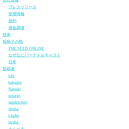
会社情報
プレスリリース
登壇情報
規約
資金調達
技術
投稿その他
THE SEED ONLINE
なぜなにバーチャルキャスト
日常
投稿者
ichi
kakunpc
Natsuki
notargs
sadakitchen
shodai
t-kuhn
taraba_
えんぺる