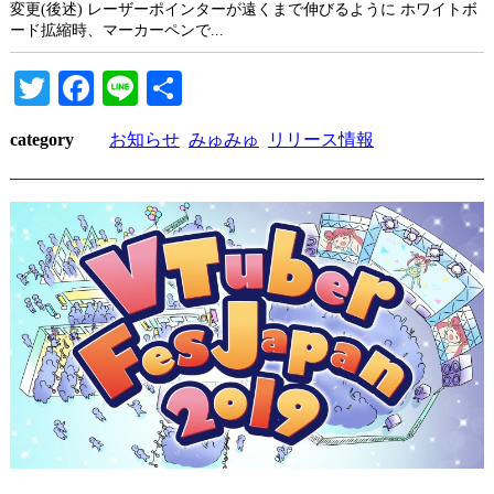
変更(後述) レーザーポインターが遠くまで伸びるように ホワイトボ
ード拡縮時、マーカーペンで...
Twitter
Facebook
Line
共
有
category
お知らせ
みゅみゅ
リリース情報