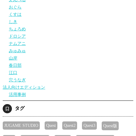
おぐら
くすは
しき
ちょろめ
ドロシア
ナムアニ
みゅみゅ
山岸
春日部
江口
穴うなぎ
法人向けエディション
活用事例
タグ
JUGAME STUDIO
Quest
Quest2
Quest3
Quest版