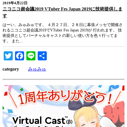
2019年4月22日
ニコニコ超会議2019 VTuber Fes Japan 2019に技術提供しま
す
はーい、みゅみゅです。 ４月２７日、２８日に幕張メッセで開催さ
れるニコニコ超会議2019でVTuber Fes Japan 2019が 行われます。 技
術提供としてバーチャルキャストの新しい使い方を色々行ってま
す。 また...
Twitter
Facebook
Line
共
有
category
みゅみゅ