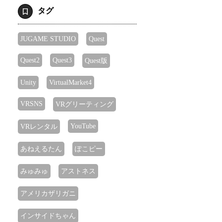
タグ
JUGAME STUDIO
Quest
Quest2
Quest3
Quest版
Unity
VirtualMarket4
VRSNS
VRグリーティング
YouTube
VRレンタル
あねえるたん
ぽこピー
みゅみゅ
アストネス
アメリカザリガニ
インサイドちゃん