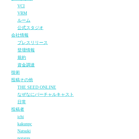
VCI
VRM
ルーム
公式スタジオ
会社情報
プレスリリース
登壇情報
規約
資金調達
技術
投稿その他
THE SEED ONLINE
なぜなにバーチャルキャスト
日常
投稿者
ichi
kakunpc
Natsuki
notargs