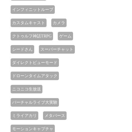
インフィニットループ
カスタムキャスト
カメラ
クトゥルフ神話TRPG
ゲーム
シードさん
スーパーチャット
ダイレクトビューモード
ドローンタイムアタック
ニコニコ生放送
バーチャルライブ大実験
ミライアカリ
メタバース
モーションキャプチャ