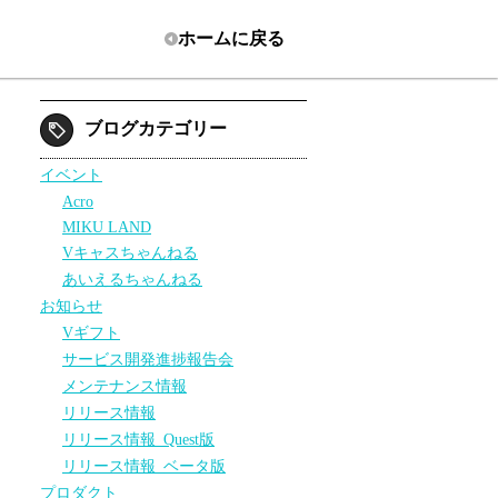
ホーム
に戻る
ブログカテゴリー
イベント
Acro
MIKU LAND
Vキャスちゃんねる
あいえるちゃんねる
お知らせ
Vギフト
サービス開発進捗報告会
メンテナンス情報
リリース情報
リリース情報_Quest版
リリース情報_ベータ版
プロダクト