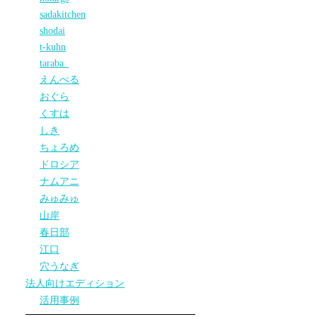
sadakitchen
shodai
t-kuhn
taraba_
えんぺる
おぐら
くすは
しき
ちょろめ
ドロシア
ナムアニ
みゅみゅ
山岸
春日部
江口
穴うなぎ
法人向けエディション
活用事例