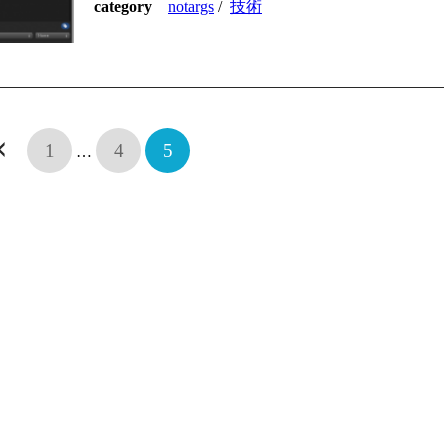
category
notargs
/
技術
1
4
5
…