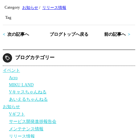
tte
bo
Category
お知らせ
/
リリース情報
r
ok
Tag
次の記事へ
ブログトップへ戻る
前の記事へ
ブログカテゴリー
イベント
Acro
MIKU LAND
Vキャスちゃんねる
あいえるちゃんねる
お知らせ
Vギフト
サービス開発進捗報告会
メンテナンス情報
リリース情報