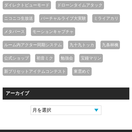
ダイレクトビューモード
ドローンタイムアタック
ニコニコ生放送
バーチャルライブ大実験
ミライアカリ
メタバース
モーションキャプチャ
ルーム内アクター同期システム
九十九トッカ
九条林檎
公式ショップ
初音ミク
勉強会
宝鐘マリン
新プリセットアイテムコンテスト
東雲めぐ
アーカイブ