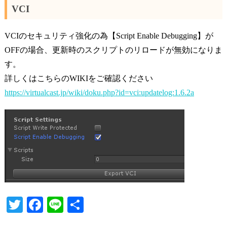
VCI
VCIのセキュリティ強化の為【Script Enable Debugging】が
OFFの場合、更新時のスクリプトのリロードが無効になりま
す。
詳しくはこちらのWIKIをご確認ください
https://virtualcast.jp/wiki/doku.php?id=vci:updatelog:1.6.2a
T
Fa
Li
共
wi
ce
ne
有