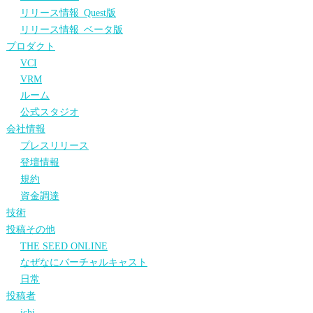
リリース情報_Quest版
リリース情報_ベータ版
プロダクト
VCI
VRM
ルーム
公式スタジオ
会社情報
プレスリリース
登壇情報
規約
資金調達
技術
投稿その他
THE SEED ONLINE
なぜなにバーチャルキャスト
日常
投稿者
ichi