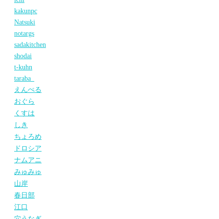
kakunpc
Natsuki
notargs
sadakitchen
shodai
t-kuhn
taraba_
えんぺる
おぐら
くすは
しき
ちょろめ
ドロシア
ナムアニ
みゅみゅ
山岸
春日部
江口
穴うなぎ