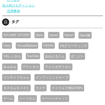
法人向けエディション
活用事例
タグ
JUGAME STUDIO
Quest
Quest2
Quest3
Quest版
Unity
VirtualMarket4
VRSNS
VRグリーティング
YouTube
VRレンタル
あねえるたん
ぽこピー
みゅみゅ
アストネス
アメリカザリガニ
インサイドちゃん
インフィニットループ
カスタムキャスト
カメラ
クトゥルフ神話TRPG
ゲーム
シードさん
スーパーチャット