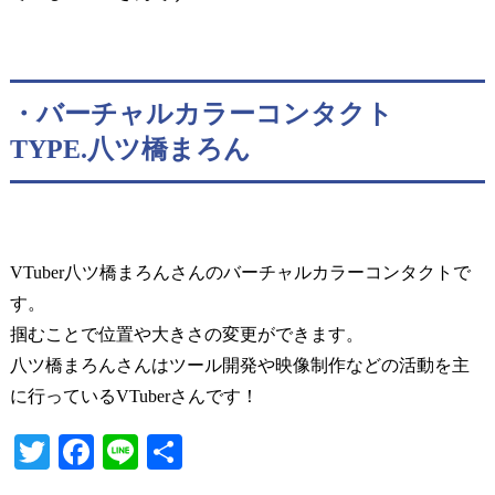
・バーチャルカラーコンタクト
TYPE.八ツ橋まろん
VTuber八ツ橋まろんさんのバーチャルカラーコンタクトで
す。
掴むことで位置や大きさの変更ができます。
八ツ橋まろんさんはツール開発や映像制作などの活動を主
に行っているVTuberさんです！
T
Fa
Li
共
wi
ce
ne
有