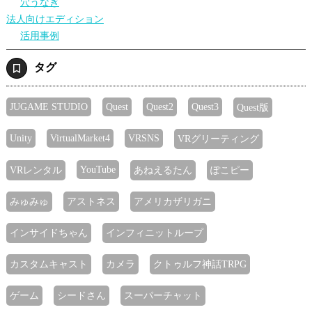
穴うなぎ
法人向けエディション
活用事例
タグ
JUGAME STUDIO
Quest
Quest2
Quest3
Quest版
Unity
VirtualMarket4
VRSNS
VRグリーティング
YouTube
VRレンタル
あねえるたん
ぽこピー
みゅみゅ
アストネス
アメリカザリガニ
インサイドちゃん
インフィニットループ
カスタムキャスト
カメラ
クトゥルフ神話TRPG
ゲーム
シードさん
スーパーチャット