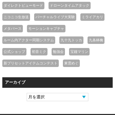
ダイレクトビューモード
ドローンタイムアタック
ニコニコ生放送
バーチャルライブ大実験
ミライアカリ
メタバース
モーションキャプチャ
ルーム内アクター同期システム
九十九トッカ
九条林檎
公式ショップ
初音ミク
勉強会
宝鐘マリン
新プリセットアイテムコンテスト
東雲めぐ
アーカイブ