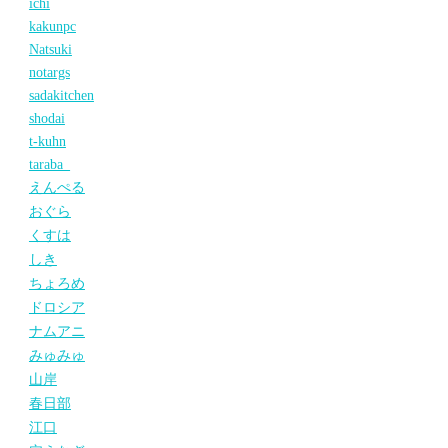
ichi
kakunpc
Natsuki
notargs
sadakitchen
shodai
t-kuhn
taraba_
えんぺる
おぐら
くすは
しき
ちょろめ
ドロシア
ナムアニ
みゅみゅ
山岸
春日部
江口