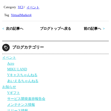
tte
bo
Category
VCI
/
イベント
r
ok
Tag
VirtualMarket4
次の記事へ
ブログトップへ戻る
前の記事へ
ブログカテゴリー
イベント
Acro
MIKU LAND
Vキャスちゃんねる
あいえるちゃんねる
お知らせ
Vギフト
サービス開発進捗報告会
メンテナンス情報
リリース情報