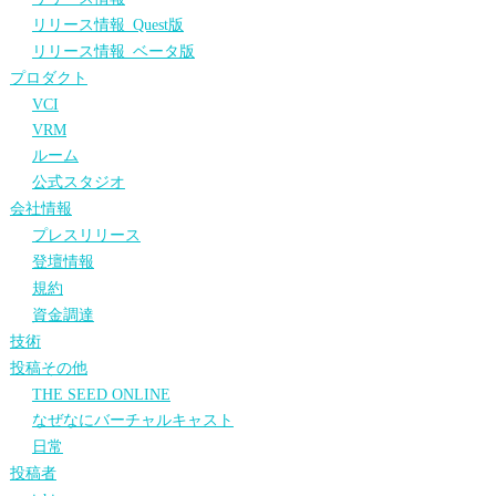
リリース情報_Quest版
リリース情報_ベータ版
プロダクト
VCI
VRM
ルーム
公式スタジオ
会社情報
プレスリリース
登壇情報
規約
資金調達
技術
投稿その他
THE SEED ONLINE
なぜなにバーチャルキャスト
日常
投稿者