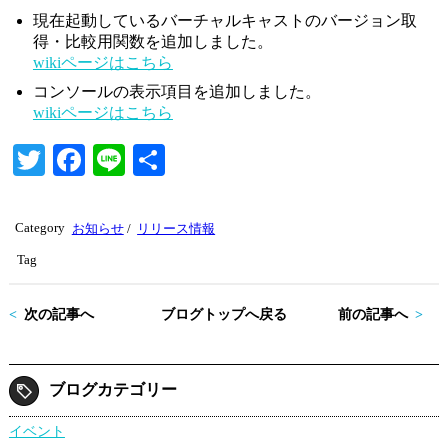
現在起動しているバーチャルキャストのバージョン取
得・比較用関数を追加しました。
wikiページはこちら
コンソールの表示項目を追加しました。
wikiページはこちら
T
Fa
Li
共
wi
ce
ne
有
tte
bo
Category
お知らせ
/
リリース情報
r
ok
Tag
次の記事へ
ブログトップへ戻る
前の記事へ
ブログカテゴリー
イベント