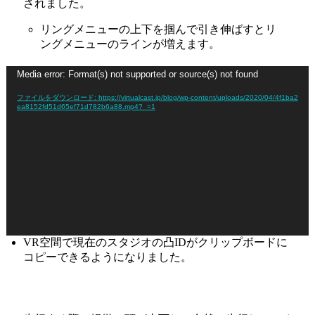
されました。
リングメニューの上下を掴んで引き伸ばすとリ
ングメニューのラインが増えます。
動
Media error: Format(s) not supported or source(s) not found
画
ファイルをダウンロード: https://virtualcast.jp/blog/wp-content/uploads/2020/04/4f1ba2
プ
ea8152fd51d65ef71d782b6a88.mp4?_=1
レ
ー
ヤ
ー
VR空間で現在のスタジオの凸IDがクリップボードに
コピーできるようになりました。