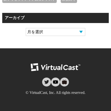
アーカイブ
バーチャルキャ
twitter
youtube
nicovideo
© VirtualCast, Inc. All rights reserved.