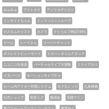
みゅみゅ
アストネス
アメリカザリガニ
インサイドちゃん
インフィニットループ
カスタムキャスト
カメラ
クトゥルフ神話TRPG
ゲーム
シードさん
スーパーチャット
ダイレクトビューモード
ドローンタイムアタック
ニコニコ生放送
バーチャルライブ大実験
ミライアカリ
メタバース
モーションキャプチャ
ルーム内アクター同期システム
九十九トッカ
九条林檎
公式ショップ
初音ミク
勉強会
宝鐘マリン
新プリセットアイテムコンテスト
東雲めぐ