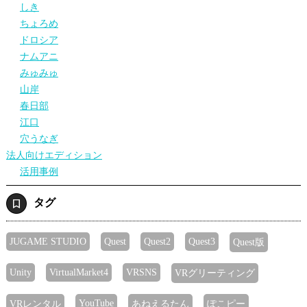
しき
ちょろめ
ドロシア
ナムアニ
みゅみゅ
山岸
春日部
江口
穴うなぎ
法人向けエディション
活用事例
タグ
JUGAME STUDIO
Quest
Quest2
Quest3
Quest版
Unity
VirtualMarket4
VRSNS
VRグリーティング
YouTube
VRレンタル
あねえるたん
ぽこピー