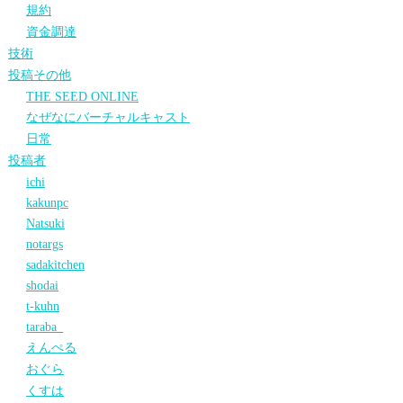
規約
資金調達
技術
投稿その他
THE SEED ONLINE
なぜなにバーチャルキャスト
日常
投稿者
ichi
kakunpc
Natsuki
notargs
sadakitchen
shodai
t-kuhn
taraba_
えんぺる
おぐら
くすは