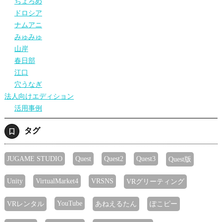
ちょろめ
ドロシア
ナムアニ
みゅみゅ
山岸
春日部
江口
穴うなぎ
法人向けエディション
活用事例
タグ
JUGAME STUDIO
Quest
Quest2
Quest3
Quest版
Unity
VirtualMarket4
VRSNS
VRグリーティング
YouTube
VRレンタル
あねえるたん
ぽこピー