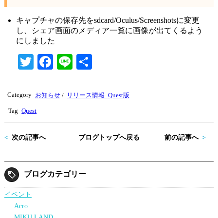
キャプチャの保存先をsdcard/Oculus/Screenshotsに変更
し、シェア画面のメディア一覧に画像が出てくるよう
にしました
T
Fa
Li
共
wi
ce
ne
有
tte
bo
Category
お知らせ
/
リリース情報_Quest版
r
ok
Tag
Quest
次の記事へ
ブログトップへ戻る
前の記事へ
ブログカテゴリー
イベント
Acro
MIKU LAND