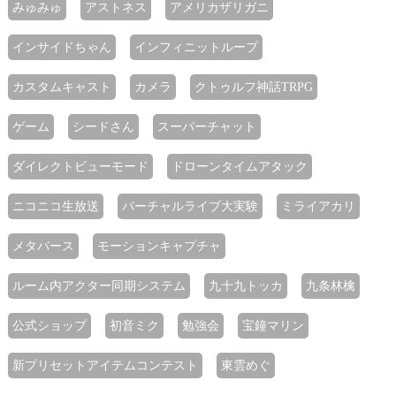
みゅみゅ
アストネス
アメリカザリガニ
インサイドちゃん
インフィニットループ
カスタムキャスト
カメラ
クトゥルフ神話TRPG
ゲーム
シードさん
スーパーチャット
ダイレクトビューモード
ドローンタイムアタック
ニコニコ生放送
バーチャルライブ大実験
ミライアカリ
メタバース
モーションキャプチャ
ルーム内アクター同期システム
九十九トッカ
九条林檎
公式ショップ
初音ミク
勉強会
宝鐘マリン
新プリセットアイテムコンテスト
東雲めぐ