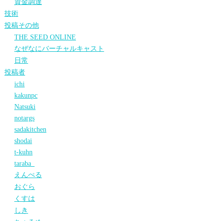
資金調達
技術
投稿その他
THE SEED ONLINE
なぜなにバーチャルキャスト
日常
投稿者
ichi
kakunpc
Natsuki
notargs
sadakitchen
shodai
t-kuhn
taraba_
えんぺる
おぐら
くすは
しき