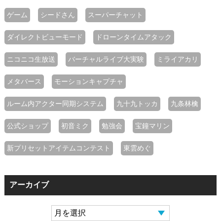
ゲーム
シードさん
スーパーチャット
ダイレクトビューモード
ドローンタイムアタック
ニコニコ生放送
バーチャルライブ大実験
ミライアカリ
メタバース
モーションキャプチャ
ルーム内アクター同期システム
九十九トッカ
九条林檎
公式ショップ
初音ミク
勉強会
宝鐘マリン
新プリセットアイテムコンテスト
東雲めぐ
アーカイブ