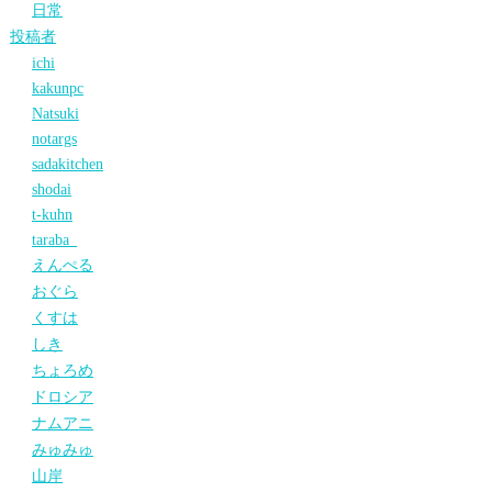
日常
投稿者
ichi
kakunpc
Natsuki
notargs
sadakitchen
shodai
t-kuhn
taraba_
えんぺる
おぐら
くすは
しき
ちょろめ
ドロシア
ナムアニ
みゅみゅ
山岸