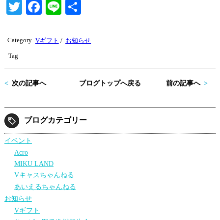
T
Fa
Li
共
wi
ce
ne
有
tte
bo
Category
Vギフト
/
お知らせ
r
ok
Tag
次の記事へ
ブログトップへ戻る
前の記事へ
ブログカテゴリー
イベント
Acro
MIKU LAND
Vキャスちゃんねる
あいえるちゃんねる
お知らせ
Vギフト