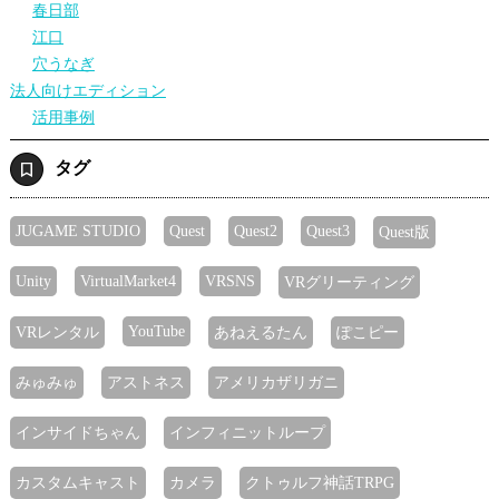
春日部
江口
穴うなぎ
法人向けエディション
活用事例
タグ
JUGAME STUDIO
Quest
Quest2
Quest3
Quest版
Unity
VirtualMarket4
VRSNS
VRグリーティング
YouTube
VRレンタル
あねえるたん
ぽこピー
みゅみゅ
アストネス
アメリカザリガニ
インサイドちゃん
インフィニットループ
カスタムキャスト
カメラ
クトゥルフ神話TRPG