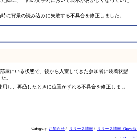
した際に、一部の文字列において表示がおかしくなっていた
凸時に背景の読み込みに失敗する不具合を修正しました。
が部屋にいる状態で、後から入室してきた参加者に装着状態
した。
sform()を使用し、再凸したときに位置がずれる不具合を修正しまし
Category
お知らせ
/
リリース情報
/
リリース情報_Quest版