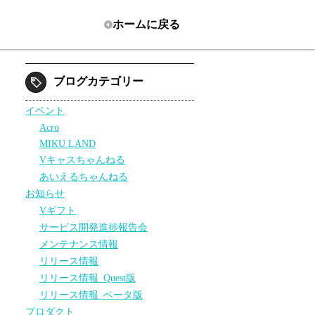
ホーム
に戻る
ブログカテゴリー
イベント
Acro
MIKU LAND
Vキャスちゃんねる
あいえるちゃんねる
お知らせ
Vギフト
サービス開発進捗報告会
メンテナンス情報
リリース情報
リリース情報_Quest版
リリース情報_ベータ版
プロダクト