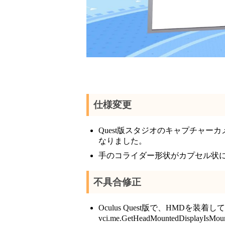
仕様変更
Quest版スタジオのキャプチャ
なりました。
手のコライダー形状がカプセル状
不具合修正
Oculus Quest版で、HMDを装
vci.me.GetHeadMountedDisp