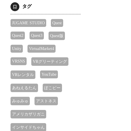
タグ
JUGAME STUDIO
Quest
Quest2
Quest3
Quest版
Unity
VirtualMarket4
VRSNS
VRグリーティング
YouTube
VRレンタル
あねえるたん
ぽこピー
みゅみゅ
アストネス
アメリカザリガニ
インサイドちゃん