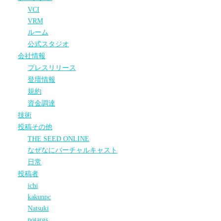
VCI
VRM
ルーム
公式スタジオ
会社情報
プレスリリース
登壇情報
規約
資金調達
技術
投稿その他
THE SEED ONLINE
なぜなにバーチャルキャスト
日常
投稿者
ichi
kakunpc
Natsuki
notargs