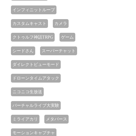
インフィニットループ
カスタムキャスト
カメラ
クトゥルフ神話TRPG
ゲーム
シードさん
スーパーチャット
ダイレクトビューモード
ドローンタイムアタック
ニコニコ生放送
バーチャルライブ大実験
ミライアカリ
メタバース
モーションキャプチャ