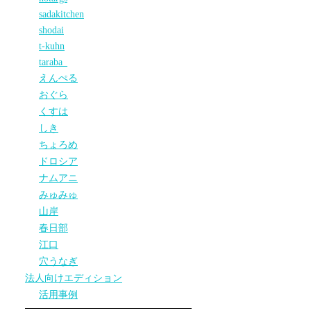
sadakitchen
shodai
t-kuhn
taraba_
えんぺる
おぐら
くすは
しき
ちょろめ
ドロシア
ナムアニ
みゅみゅ
山岸
春日部
江口
穴うなぎ
法人向けエディション
活用事例