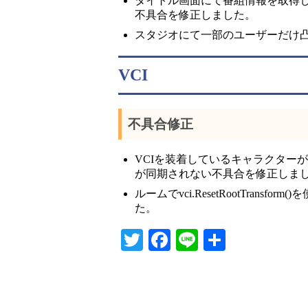
タイトル画面にて番組情報を取得
不具合を修正しました。
スタジオにて一部のユーザーだけ
VCI
不具合修正
VCIを装着しているキャラクター
が同期されない不具合を修正しま
ルームでvci.ResetRootTran
た。
T
Fa
Li
共
wi
ce
ne
有
tte
bo
r
ok