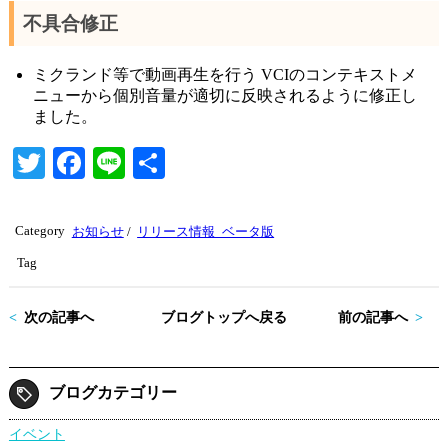
不具合修正
ミクランド等で動画再生を行う VCIのコンテキストメ
ニューから個別音量が適切に反映されるように修正し
ました。
T
Fa
Li
共
wi
ce
ne
有
tte
bo
Category
お知らせ
/
リリース情報_ベータ版
r
ok
Tag
次の記事へ
ブログトップへ戻る
前の記事へ
ブログカテゴリー
イベント