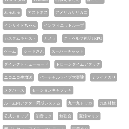
みゅみゅ
アストネス
アメリカザリガニ
インサイドちゃん
インフィニットループ
カスタムキャスト
カメラ
クトゥルフ神話TRPG
ゲーム
シードさん
スーパーチャット
ダイレクトビューモード
ドローンタイムアタック
ニコニコ生放送
バーチャルライブ大実験
ミライアカリ
メタバース
モーションキャプチャ
ルーム内アクター同期システム
九十九トッカ
九条林檎
公式ショップ
初音ミク
勉強会
宝鐘マリン