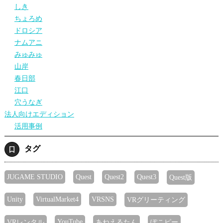
しき
ちょろめ
ドロシア
ナムアニ
みゅみゅ
山岸
春日部
江口
穴うなぎ
法人向けエディション
活用事例
タグ
JUGAME STUDIO
Quest
Quest2
Quest3
Quest版
Unity
VirtualMarket4
VRSNS
VRグリーティング
YouTube
VRレンタル
あねえるたん
ぽこピー