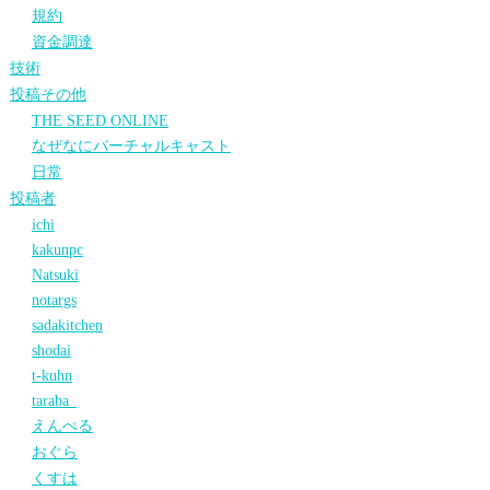
規約
資金調達
技術
投稿その他
THE SEED ONLINE
なぜなにバーチャルキャスト
日常
投稿者
ichi
kakunpc
Natsuki
notargs
sadakitchen
shodai
t-kuhn
taraba_
えんぺる
おぐら
くすは