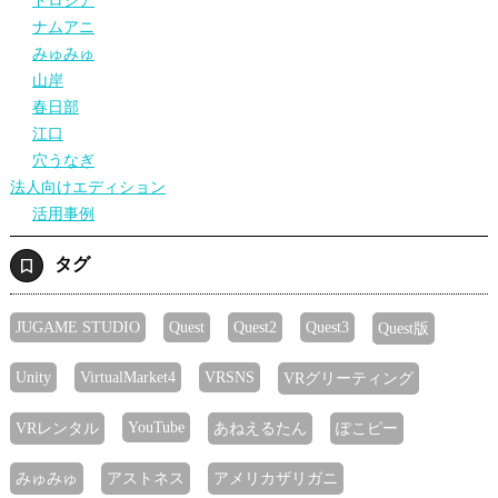
ドロシア
ナムアニ
みゅみゅ
山岸
春日部
江口
穴うなぎ
法人向けエディション
活用事例
タグ
JUGAME STUDIO
Quest
Quest2
Quest3
Quest版
Unity
VirtualMarket4
VRSNS
VRグリーティング
YouTube
VRレンタル
あねえるたん
ぽこピー
みゅみゅ
アストネス
アメリカザリガニ