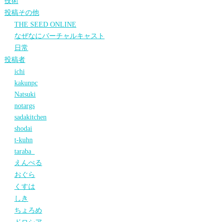
技術
投稿その他
THE SEED ONLINE
なぜなにバーチャルキャスト
日常
投稿者
ichi
kakunpc
Natsuki
notargs
sadakitchen
shodai
t-kuhn
taraba_
えんぺる
おぐら
くすは
しき
ちょろめ