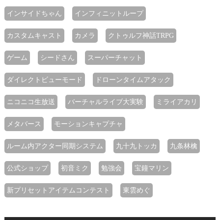
インサイドちゃん
インフィニットループ
カスタムキャスト
カメラ
クトゥルフ神話TRPG
ゲーム
シードさん
スーパーチャット
ダイレクトビューモード
ドローンタイムアタック
ニコニコ生放送
バーチャルライブ大実験
ミライアカリ
メタバース
モーションキャプチャ
ルーム内アクター同期システム
九十九トッカ
九条林檎
公式ショップ
初音ミク
勉強会
宝鐘マリン
新プリセットアイテムコンテスト
東雲めぐ